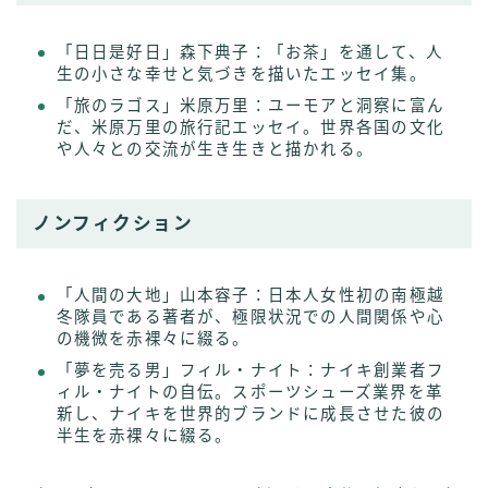
「日日是好日」森下典子：「お茶」を通して、人
生の小さな幸せと気づきを描いたエッセイ集。
「旅のラゴス」米原万里：ユーモアと洞察に富ん
だ、米原万里の旅行記エッセイ。世界各国の文化
や人々との交流が生き生きと描かれる。
ノンフィクション
「人間の大地」山本容子：日本人女性初の南極越
冬隊員である著者が、極限状況での人間関係や心
の機微を赤裸々に綴る。
「夢を売る男」フィル・ナイト：ナイキ創業者フ
ィル・ナイトの自伝。スポーツシューズ業界を革
新し、ナイキを世界的ブランドに成長させた彼の
半生を赤裸々に綴る。