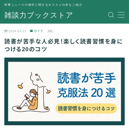
時事ニュースや雑学に関するオススメの本をご紹介
雑談力ブックストア
MENU
トップページ
2024.04.07
ガイド
PR
プライバシーポリシー
読書が苦手な人必見！楽しく読書習慣を身に
運営者情報
つける20のコツ