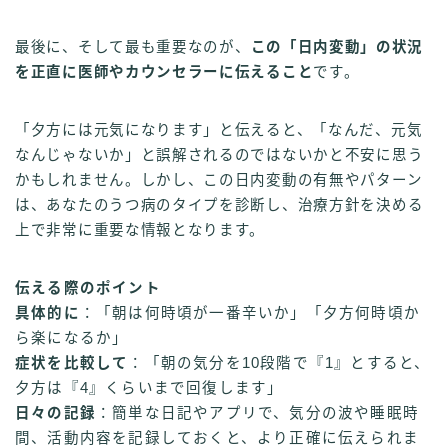
最後に、そして最も重要なのが、
この「日内変動」の状況
を正直に医師やカウンセラーに伝えること
です。
「夕方には元気になります」と伝えると、「なんだ、元気
なんじゃないか」と誤解されるのではないかと不安に思う
かもしれません。しかし、この日内変動の有無やパターン
は、あなたのうつ病のタイプを診断し、治療方針を決める
上で非常に重要な情報となります。
伝える際のポイント
具体的に
：「朝は何時頃が一番辛いか」「夕方何時頃か
ら楽になるか」
症状を比較して
：「朝の気分を10段階で『1』とすると、
夕方は『4』くらいまで回復します」
日々の記録
：簡単な日記やアプリで、気分の波や睡眠時
間、活動内容を記録しておくと、より正確に伝えられま