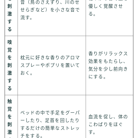
音（鳥のさえずり、川のせ
刺
優しく覚醒させ
せらぎなど）を小さな音で
激
る。
流す。
す
る
嗅
覚
香りがリラックス
を
枕元に好きな香りのアロマ
効果をもたらし、
刺
スプレーやポプリを置いて
気分を少し前向き
激
おく。
にする。
す
る
触
覚
ベッドの中で手足をグーパ
を
血流を促し、体の
ーしたり、足首を回したり
刺
こわばりをほぐ
するだけの簡単なストレッ
激
す。
チをする。