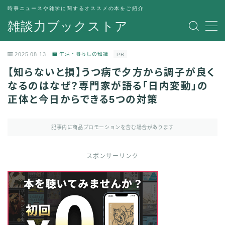
時事ニュースや雑学に関するオススメの本をご紹介
雑談力ブックストア
MENU
トップページ
2025.08.13
生活・暮らしの知識
PR
プライバシーポリシー
【知らないと損】うつ病で夕方から調子が良く
運営者情報
なるのはなぜ？専門家が語る「日内変動」の
正体と今日からできる5つの対策
記事内に商品プロモーションを含む場合があります
スポンサーリンク