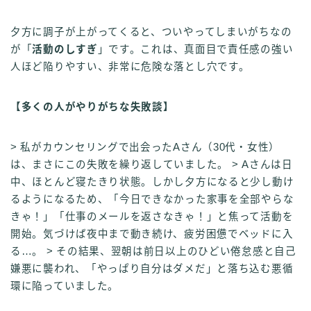
夕方に調子が上がってくると、ついやってしまいがちなの
が「
活動のしすぎ
」です。これは、真面目で責任感の強い
人ほど陥りやすい、非常に危険な落とし穴です。
【多くの人がやりがちな失敗談】
> 私がカウンセリングで出会ったAさん（30代・女性）
は、まさにこの失敗を繰り返していました。 > Aさんは日
中、ほとんど寝たきり状態。しかし夕方になると少し動け
るようになるため、「今日できなかった家事を全部やらな
きゃ！」「仕事のメールを返さなきゃ！」と焦って活動を
開始。気づけば夜中まで動き続け、疲労困憊でベッドに入
る…。 > その結果、翌朝は前日以上のひどい倦怠感と自己
嫌悪に襲われ、「やっぱり自分はダメだ」と落ち込む悪循
環に陥っていました。