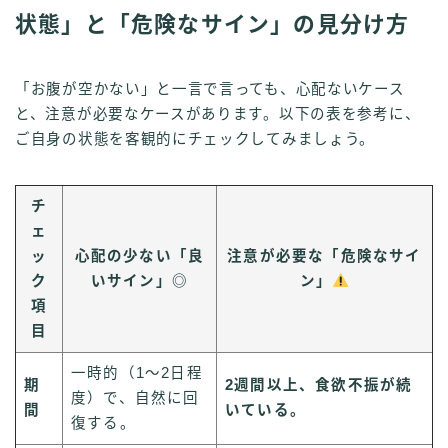
状態」と「危険なサイン」の見分け方
「お腹が空かない」と一言で言っても、心配ないケース
と、注意が必要なケースがあります。以下の表を参考に、
ご自身の状態を客観的にチェックしてみましょう。
チ
ェ
ッ
心配の少ない「良
注意が必要な「危険なサイ
ク
いサイン」◎
ン」
項
目
一時的（1～2日程
期
2週間以上、食欲不振が続
度）で、自然に回
間
いている。
復する。