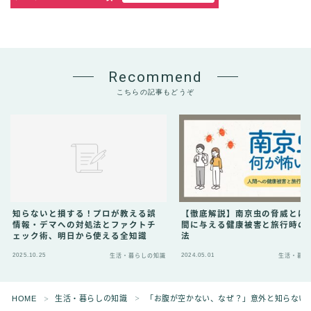
Recommend
こちらの記事もどうぞ
知らないと損する！プロが教える誤
【徹底解説】南京虫の脅威とは
情報・デマへの対処法とファクトチ
間に与える健康被害と旅行時の
ェック術、明日から使える全知識
法
2025.10.25
2024.05.01
生活・暮らしの知識
生活・暮ら
HOME
生活・暮らしの知識
「お腹が空かない、なぜ？」意外と知らない
＞
＞