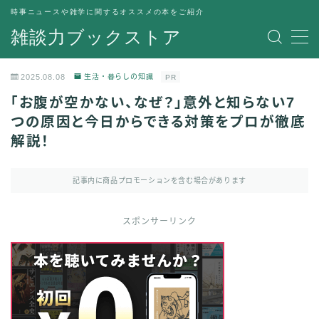
時事ニュースや雑学に関するオススメの本をご紹介
雑談力ブックストア
MENU
トップページ
2025.08.08
生活・暮らしの知識
PR
プライバシーポリシー
「お腹が空かない、なぜ？」意外と知らない7
運営者情報
つの原因と今日からできる対策をプロが徹底
解説！
記事内に商品プロモーションを含む場合があります
スポンサーリンク