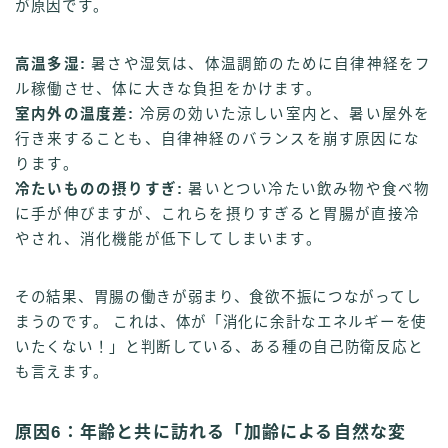
が原因です。
高温多湿:
暑さや湿気は、体温調節のために自律神経をフ
ル稼働させ、体に大きな負担をかけます。
室内外の温度差:
冷房の効いた涼しい室内と、暑い屋外を
行き来することも、自律神経のバランスを崩す原因にな
ります。
冷たいものの摂りすぎ:
暑いとつい冷たい飲み物や食べ物
に手が伸びますが、これらを摂りすぎると胃腸が直接冷
やされ、消化機能が低下してしまいます。
その結果、胃腸の働きが弱まり、食欲不振につながってし
まうのです。 これは、体が「消化に余計なエネルギーを使
いたくない！」と判断している、ある種の自己防衛反応と
も言えます。
原因6：年齢と共に訪れる「加齢による自然な変