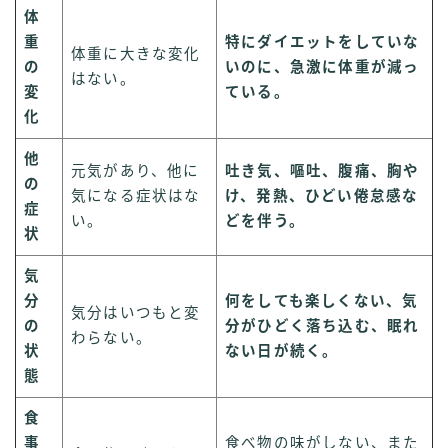
体
重
特にダイエットをしていな
体重に大きな変化
の
いのに、急激に体重が減っ
はない。
変
ている。
化
他
元気があり、他に
吐き気、嘔吐、腹痛、胸や
の
気になる症状はな
け、発熱、ひどい倦怠感な
症
い。
どを伴う。
状
気
分
何をしても楽しくない、気
気分はいつもと変
の
分がひどく落ち込む、眠れ
わらない。
状
ない日が続く。
態
食
事
食べ物の味がしない、また