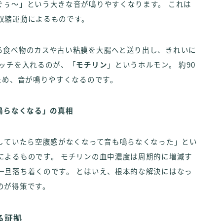
ぐぅ～」という大きな音が鳴りやすくなります。 これは
収縮運動によるものです。
る食べ物のカスや古い粘膜を大腸へと送り出し、きれいに
イッチを入れるのが、「
モチリン
」というホルモン。 約90
ため、音が鳴りやすくなるのです。
鳴らなくなる」の真相
慢していたら空腹感がなくなって音も鳴らなくなった」とい
によるものです。 モチリンの血中濃度は周期的に増減す
一旦落ち着くのです。 とはいえ、根本的な解決にはなっ
のが得策です。
る証拠