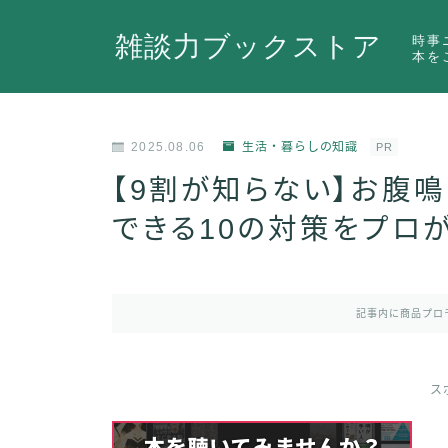
雑談力ブックストア
時事
本を
2025.08.06
生活・暮らしの知識
PR
【9割が知らない】お腹
できる10の対策をプロ
記事内に商品プロ
ス