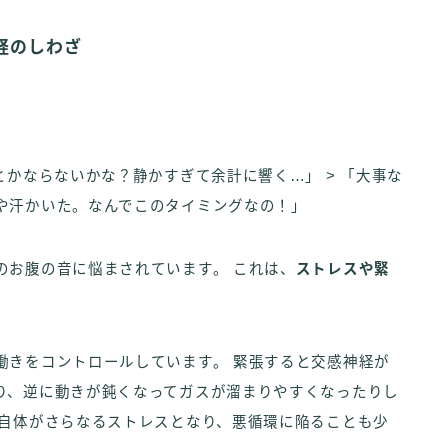
経のしわざ
とかならないかな？静かすぎて余計に響く…」 > 「大事な
や汗かいた。なんでこのタイミングなの！」
のお腹の音に悩まされています。 これは、
ストレスや緊
。
働きをコントロールしています。 緊張すると交感神経が
り、逆に動きが鈍くなってガスが溜まりやすくなったりし
安自体がさらなるストレスとなり、悪循環に陥ることも少