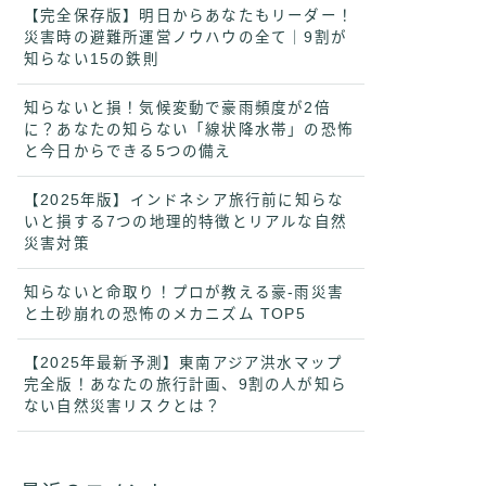
【完全保存版】明日からあなたもリーダー！
災害時の避難所運営ノウハウの全て｜9割が
知らない15の鉄則
知らないと損！気候変動で豪雨頻度が2倍
に？あなたの知らない「線状降水帯」の恐怖
と今日からできる5つの備え
【2025年版】インドネシア旅行前に知らな
いと損する7つの地理的特徴とリアルな自然
災害対策
知らないと命取り！プロが教える豪-雨災害
と土砂崩れの恐怖のメカニズム TOP5
【2025年最新予測】東南アジア洪水マップ
完全版！あなたの旅行計画、9割の人が知ら
ない自然災害リスクとは？