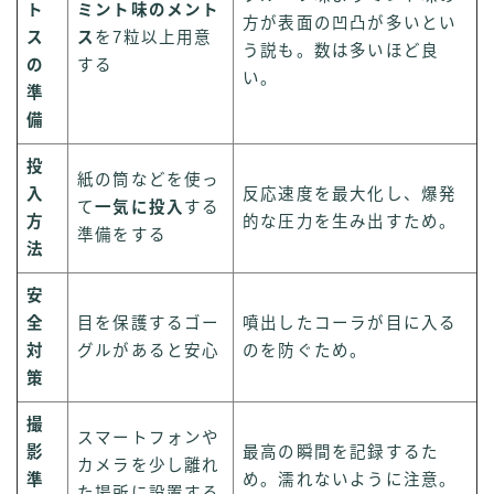
ト
ミント味のメント
方が表面の凹凸が多いとい
ス
ス
を7粒以上用意
う説も。数は多いほど良
の
する
い。
準
備
投
紙の筒などを使っ
入
反応速度を最大化し、爆発
て
一気に投入
する
方
的な圧力を生み出すため。
準備をする
法
安
全
目を保護するゴー
噴出したコーラが目に入る
対
グルがあると安心
のを防ぐため。
策
撮
スマートフォンや
影
最高の瞬間を記録するた
カメラを少し離れ
準
め。濡れないように注意。
た場所に設置する