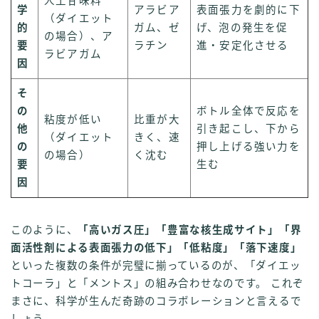
人工甘味料
学
アラビア
表面張力を劇的に下
（ダイエット
的
ガム、ゼ
げ、泡の発生を促
の場合）、ア
要
ラチン
進・安定化させる
ラビアガム
因
そ
の
ボトル全体で反応を
粘度が低い
比重が大
他
引き起こし、下から
（ダイエット
きく、速
の
押し上げる強い力を
の場合）
く沈む
要
生む
因
このように、
「高いガス圧」「豊富な核生成サイト」「界
面活性剤による表面張力の低下」「低粘度」「落下速度」
といった複数の条件が完璧に揃っているのが、「ダイエッ
トコーラ」と「メントス」の組み合わせなのです。 これぞ
まさに、科学が生んだ奇跡のコラボレーションと言えるで
しょう。