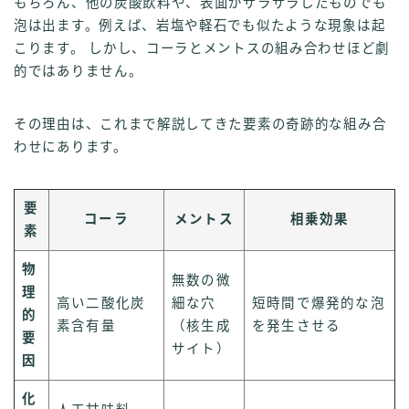
もちろん、他の炭酸飲料や、表面がザラザラしたものでも
泡は出ます。例えば、岩塩や軽石でも似たような現象は起
こります。 しかし、コーラとメントスの組み合わせほど劇
的ではありません。
その理由は、これまで解説してきた要素の奇跡的な組み合
わせにあります。
要
コーラ
メントス
相乗効果
素
物
無数の微
理
高い二酸化炭
細な穴
短時間で爆発的な泡
的
素含有量
（核生成
を発生させる
要
サイト）
因
化