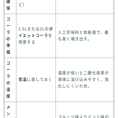
確
ど）
保
コ
ー
1.5Lまたは2Lの
ダ
ラ
人工甘味料と低粘度で、最
イエットコーラ
を
の
も高く噴き出す。
用意する
準
備
コ
ー
温度が低いと二酸化炭素が
ラ
常温
に戻しておく
液体に溶け込みやすく、気
の
化しにくいため。
温
度
メ
ン
フルーツ味よりミント味の