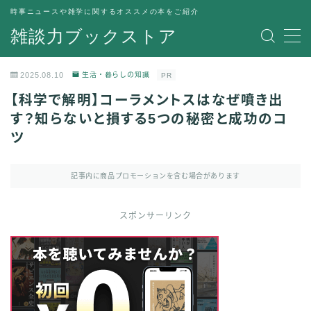
時事ニュースや雑学に関するオススメの本をご紹介
雑談力ブックストア
MENU
トップページ
2025.08.10
生活・暮らしの知識
PR
プライバシーポリシー
【科学で解明】コーラメントスはなぜ噴き出
運営者情報
す？知らないと損する5つの秘密と成功のコ
ツ
記事内に商品プロモーションを含む場合があります
スポンサーリンク