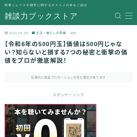
時事ニュースや雑学に関するオススメの本をご紹介
雑談力ブックストア
MENU
トップページ
2025.08.09
生活・暮らしの知識
PR
プライバシーポリシー
【令和6年の500円玉】価値は500円じゃな
運営者情報
い？知らないと損する7つの秘密と衝撃の価
値をプロが徹底解説！
記事内に商品プロモーションを含む場合があります
スポンサーリンク