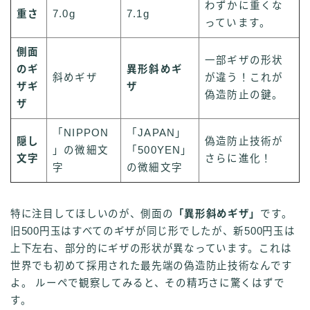
わずかに重くな
重さ
7.0g
7.1g
っています。
側面
一部ギザの形状
のギ
異形斜めギ
斜めギザ
が違う！これが
ザギ
ザ
偽造防止の鍵。
ザ
「NIPPON
「JAPAN」
隠し
偽造防止技術が
」の微細文
「500YEN」
文字
さらに進化！
字
の微細文字
特に注目してほしいのが、側面の
「異形斜めギザ」
です。
旧500円玉はすべてのギザが同じ形でしたが、新500円玉は
上下左右、部分的にギザの形状が異なっています。これは
世界でも初めて採用された最先端の偽造防止技術なんです
よ。 ルーペで観察してみると、その精巧さに驚くはずで
す。