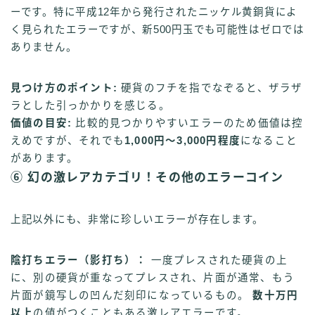
ーです。特に平成12年から発行されたニッケル黄銅貨によ
く見られたエラーですが、新500円玉でも可能性はゼロでは
ありません。
見つけ方のポイント:
硬貨のフチを指でなぞると、ザラザ
ラとした引っかかりを感じる。
価値の目安:
比較的見つかりやすいエラーのため価値は控
えめですが、それでも
1,000円〜3,000円程度
になること
があります。
⑥ 幻の激レアカテゴリ！その他のエラーコイン
上記以外にも、非常に珍しいエラーが存在します。
陰打ちエラー（影打ち）：
一度プレスされた硬貨の上
に、別の硬貨が重なってプレスされ、片面が通常、もう
片面が鏡写しの凹んだ刻印になっているもの。
数十万円
以上
の値がつくこともある激レアエラーです。