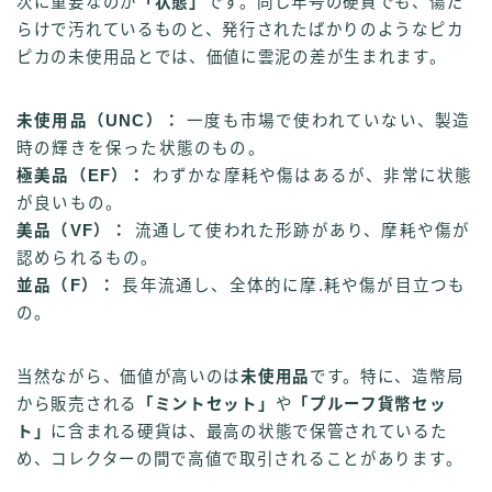
次に重要なのが
「状態」
です。同じ年号の硬貨でも、傷だ
らけで汚れているものと、発行されたばかりのようなピカ
ピカの未使用品とでは、価値に雲泥の差が生まれます。
未使用品（UNC）：
一度も市場で使われていない、製造
時の輝きを保った状態のもの。
極美品（EF）：
わずかな摩耗や傷はあるが、非常に状態
が良いもの。
美品（VF）：
流通して使われた形跡があり、摩耗や傷が
認められるもの。
並品（F）：
長年流通し、全体的に摩.耗や傷が目立つも
の。
当然ながら、価値が高いのは
未使用品
です。特に、造幣局
から販売される
「ミントセット」
や
「プルーフ貨幣セッ
ト」
に含まれる硬貨は、最高の状態で保管されているた
め、コレクターの間で高値で取引されることがあります。