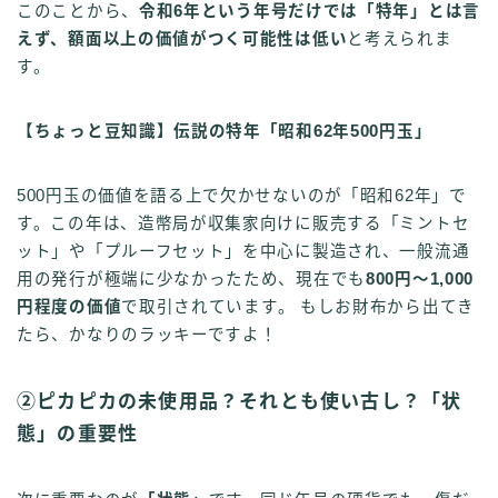
このことから、
令和6年という年号だけでは「特年」とは言
えず、額面以上の価値がつく可能性は低い
と考えられま
す。
【ちょっと豆知識】伝説の特年「昭和62年500円玉」
500円玉の価値を語る上で欠かせないのが「昭和62年」で
す。この年は、造幣局が収集家向けに販売する「ミントセ
ット」や「プルーフセット」を中心に製造され、一般流通
用の発行が極端に少なかったため、現在でも
800円〜1,000
円程度の価値
で取引されています。 もしお財布から出てき
たら、かなりのラッキーですよ！
②ピカピカの未使用品？それとも使い古し？「状
態」の重要性