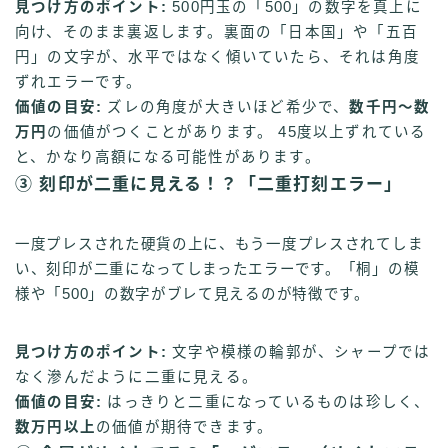
見つけ方のポイント:
500円玉の「500」の数字を真上に
向け、そのまま裏返します。裏面の「日本国」や「五百
円」の文字が、水平ではなく傾いていたら、それは角度
ずれエラーです。
価値の目安:
ズレの角度が大きいほど希少で、
数千円〜数
万円
の価値がつくことがあります。 45度以上ずれている
と、かなり高額になる可能性があります。
③ 刻印が二重に見える！？「二重打刻エラー」
一度プレスされた硬貨の上に、もう一度プレスされてしま
い、刻印が二重になってしまったエラーです。「桐」の模
様や「500」の数字がブレて見えるのが特徴です。
見つけ方のポイント:
文字や模様の輪郭が、シャープでは
なく滲んだように二重に見える。
価値の目安:
はっきりと二重になっているものは珍しく、
数万円以上
の価値が期待できます。