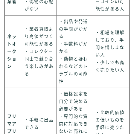
業者
・偽物の心配
ーコインの可
がない
能性がある人
・出品や発送
・業者買取よ
の手間がかか
・相場を理解
ネッ
り高値がつく
る
しており、手
トオ
可能性がある
・手数料がか
間を惜しまな
ーク
・コレクター
かる
い人
ショ
同士で競り合
・偽物と疑わ
・少しでも高
ン
う楽しみがあ
れるなどのト
く売りたい人
る
ラブルの可能
性
・価格設定を
自分で決める
必要がある
・比較的価値
フリ
・専門的な質
・手軽に出品
の低いものを
マア
問に対応でき
できる
手軽に売りた
プリ
ないと売れに