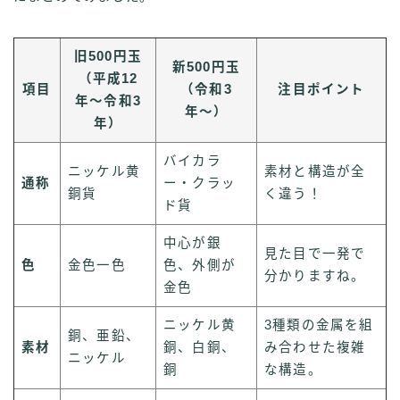
旧500円玉
新500円玉
（平成12
項目
（令和3
注目ポイント
年〜令和3
年〜）
年）
バイカラ
ニッケル黄
素材と構造が全
通称
ー・クラッ
銅貨
く違う！
ド貨
中心が銀
見た目で一発で
色
金色一色
色、外側が
分かりますね。
金色
ニッケル黄
3種類の金属を組
銅、亜鉛、
素材
銅、白銅、
み合わせた複雑
ニッケル
銅
な構造。