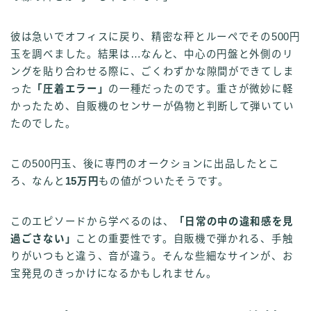
彼は急いでオフィスに戻り、精密な秤とルーペでその500円
玉を調べました。結果は…なんと、中心の円盤と外側のリ
ングを貼り合わせる際に、ごくわずかな隙間ができてしま
った
「圧着エラー」
の一種だったのです。重さが微妙に軽
かったため、自販機のセンサーが偽物と判断して弾いてい
たのでした。
この500円玉、後に専門のオークションに出品したとこ
ろ、なんと
15万円
もの値がついたそうです。
このエピソードから学べるのは、
「日常の中の違和感を見
過ごさない」
ことの重要性です。自販機で弾かれる、手触
りがいつもと違う、音が違う。そんな些細なサインが、お
宝発見のきっかけになるかもしれません。