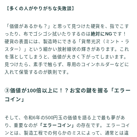
【多くの人がやりがちな失敗談】
「価値があるかも？」と思って見つけた硬貨を、指でこす
ったり、布でゴシゴシ拭いたりするのは
絶対にNG
です！
硬貨の表面には、製造時にできる「貨幣光沢（ミント・ラ
スター）」という細かい放射線状の輝きがあります。これ
を落としてしまうと、価値が大きく下がってしまいます。
見つけたら、素手で触らず、専用のコインホルダーなどに
入れて保管するのが鉄則です。
③価値が100倍以上に！？お宝の鍵を握る「エラー
コイン」
そして、令和6年の500円玉の価値を語る上で最も夢があ
り、重要なのが
「エラーコイン」
の存在です。 エラーコイ
ンとは、製造工程での何らかのミスによって、通常とは違