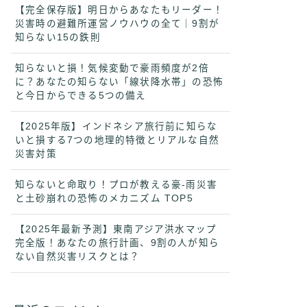
【完全保存版】明日からあなたもリーダー！
災害時の避難所運営ノウハウの全て｜9割が
知らない15の鉄則
知らないと損！気候変動で豪雨頻度が2倍
に？あなたの知らない「線状降水帯」の恐怖
と今日からできる5つの備え
【2025年版】インドネシア旅行前に知らな
いと損する7つの地理的特徴とリアルな自然
災害対策
知らないと命取り！プロが教える豪-雨災害
と土砂崩れの恐怖のメカニズム TOP5
【2025年最新予測】東南アジア洪水マップ
完全版！あなたの旅行計画、9割の人が知ら
ない自然災害リスクとは？