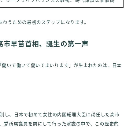
定、ワークライフバランスの軽視、時代錯誤な価値観
味わうための最初のステップになります。
高市早苗首相、誕生の第一声
「働いて働いて働いてまいります」が生まれたのは、日本
。
選を制し、日本で初めて女性の内閣総理大臣に就任した高市
後、党所属議員を前にして行った演説の中で、この歴史的