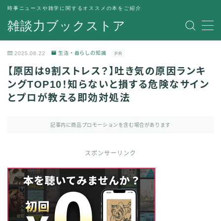
時事ニュースや雑学に関するオススメの本をご紹介
雑談力ブックストア
MENU
トップページ
2025.08.22
生活・暮らしの知識
PR
プライバシーポリシー
【原因は9割ストレス？】吐き気の原因ランキ
運営者情報
ングTOP10！知らないと損する危険なサイン
とプロが教える即効対処法
記事内に商品プロモーションを含む場合があります
スポンサーリンク