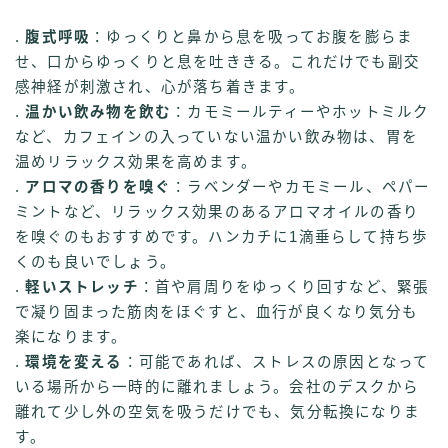
.
腹式呼吸
：ゆっくりと鼻から息を吸ってお腹を膨らま
せ、口からゆっくりと息を吐ききる。これだけでも副交
感神経が刺激され、心が落ち着きます。
.
温かい飲み物を飲む
：カモミールティーやホットミルク
など、カフェインの入っていない温かい飲み物は、胃を
温めリラックス効果を高めます。
.
アロマの香りを嗅ぐ
：ラベンダーやカモミール、ペパー
ミントなど、リラックス効果のあるアロマオイルの香り
を嗅ぐのもおすすめです。ハンカチに1滴垂らして持ち歩
くのも良いでしょう。
.
軽いストレッチ
：首や肩周りをゆっくり回すなど、緊張
で凝り固まった筋肉をほぐすと、血行が良くなり気分も
楽になります。
.
環境を変える
：可能であれば、ストレスの原因となって
いる場所から一時的に離れましょう。会社のデスクから
離れて少し外の空気を吸うだけでも、気分転換になりま
す。