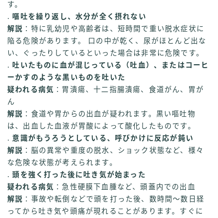
す。
.
嘔吐を繰り返し、水分が全く摂れない
解説
：特に乳幼児や高齢者は、短時間で重い脱水症状に
陥る危険があります。 口の中が乾く、尿がほとんど出な
い、ぐったりしているといった場合は非常に危険です。
.
吐いたものに血が混じっている（吐血）、またはコーヒ
ーかすのような黒いものを吐いた
疑われる病気
：胃潰瘍、十二指腸潰瘍、食道がん、胃が
ん
解説
：食道や胃からの出血が疑われます。黒い嘔吐物
は、出血した血液が胃酸によって酸化したものです。
.
意識がもうろうとしている、呼びかけに反応が鈍い
解説
：脳の異常や重度の脱水、ショック状態など、様々
な危険な状態が考えられます。
.
頭を強く打った後に吐き気が始まった
疑われる病気
：急性硬膜下血腫など、頭蓋内での出血
解説
：事故や転倒などで頭を打った後、数時間〜数日経
ってから吐き気や頭痛が現れることがあります。すぐに