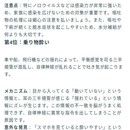
注意点
：特にノロウイルスなどは感染力が非常に強いた
め、家族に感染を広げないための対策が重要です。嘔吐
物の処理には細心の注意を払いましょう。また、嘔吐や
下痢が続くと脱水症状を起こしやすいため、水分補給が
何よりも大切です。
第4位：乗り物酔い
車や船、飛行機などの揺れによって、平衡感覚を司る三半
規管が混乱し、自律神経が乱れることで吐き気が起こりま
す。
メカニズム
：目から入ってくる「動いていない」という
情報と、耳の三半規管が感じる「揺れている」という情
報にズレが生じます。この情報の不一致を脳がうまく処
理できず、自律神経に異常な指令を出してしまうことが
原因です。
意外な発見
：「スマホを見ていると酔いやすい」という