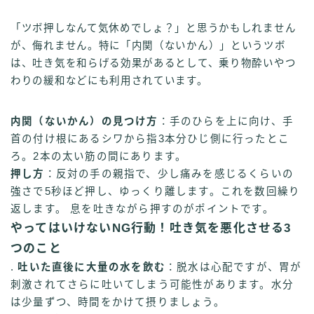
「ツボ押しなんて気休めでしょ？」と思うかもしれません
が、侮れません。特に「内関（ないかん）」というツボ
は、吐き気を和らげる効果があるとして、乗り物酔いやつ
わりの緩和などにも利用されています。
内関（ないかん）の見つけ方
：手のひらを上に向け、手
首の付け根にあるシワから指3本分ひじ側に行ったとこ
ろ。2本の太い筋の間にあります。
押し方
：反対の手の親指で、少し痛みを感じるくらいの
強さで5秒ほど押し、ゆっくり離します。これを数回繰り
返します。 息を吐きながら押すのがポイントです。
やってはいけないNG行動！吐き気を悪化させる3
つのこと
.
吐いた直後に大量の水を飲む
：脱水は心配ですが、胃が
刺激されてさらに吐いてしまう可能性があります。水分
は少量ずつ、時間をかけて摂りましょう。