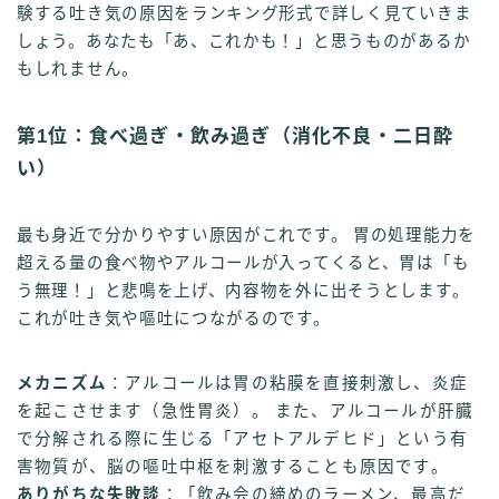
験する吐き気の原因をランキング形式で詳しく見ていきま
しょう。あなたも「あ、これかも！」と思うものがあるか
もしれません。
第1位：食べ過ぎ・飲み過ぎ（消化不良・二日酔
い）
最も身近で分かりやすい原因がこれです。 胃の処理能力を
超える量の食べ物やアルコールが入ってくると、胃は「も
う無理！」と悲鳴を上げ、内容物を外に出そうとします。
これが吐き気や嘔吐につながるのです。
メカニズム
：アルコールは胃の粘膜を直接刺激し、炎症
を起こさせます（急性胃炎）。 また、アルコールが肝臓
で分解される際に生じる「アセトアルデヒド」という有
害物質が、脳の嘔吐中枢を刺激することも原因です。
ありがちな失敗談
：「飲み会の締めのラーメン、最高だ