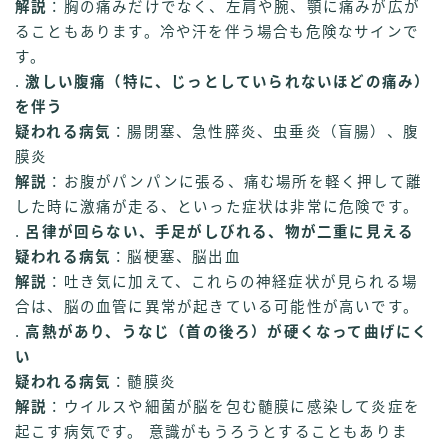
解説
：胸の痛みだけでなく、左肩や腕、顎に痛みが広が
ることもあります。冷や汗を伴う場合も危険なサインで
す。
.
激しい腹痛（特に、じっとしていられないほどの痛み）
を伴う
疑われる病気
：腸閉塞、急性膵炎、虫垂炎（盲腸）、腹
膜炎
解説
：お腹がパンパンに張る、痛む場所を軽く押して離
した時に激痛が走る、といった症状は非常に危険です。
.
呂律が回らない、手足がしびれる、物が二重に見える
疑われる病気
：脳梗塞、脳出血
解説
：吐き気に加えて、これらの神経症状が見られる場
合は、脳の血管に異常が起きている可能性が高いです。
.
高熱があり、うなじ（首の後ろ）が硬くなって曲げにく
い
疑われる病気
：髄膜炎
解説
：ウイルスや細菌が脳を包む髄膜に感染して炎症を
起こす病気です。 意識がもうろうとすることもありま