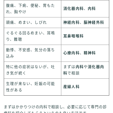
腹痛、下痢、便秘、胃もた
消化器内科
、
内科
れ、胸やけ
頭痛、めまい、しびれ
神経内科
、
脳神経外科
ぐるぐる回るめまい、耳鳴
耳鼻咽喉科
り、難聴
動悸、不安感、気分の落ち
心療内科
、
精神科
込み
特に他の症状はないが、吐
まずは
内科
や
消化器内
き気が続く
科
で相談
生理が来ない、妊娠の可能
産婦人科
性がある
まずはかかりつけの内科で相談し、必要に応じて専門の診