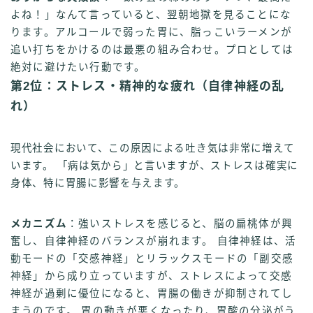
よね！」なんて言っていると、翌朝地獄を見ることにな
ります。アルコールで弱った胃に、脂っこいラーメンが
追い打ちをかけるのは最悪の組み合わせ。プロとしては
絶対に避けたい行動です。
第2位：ストレス・精神的な疲れ（自律神経の乱
れ）
現代社会において、この原因による吐き気は非常に増えて
います。 「病は気から」と言いますが、ストレスは確実に
身体、特に胃腸に影響を与えます。
メカニズム
：強いストレスを感じると、脳の扁桃体が興
奮し、自律神経のバランスが崩れます。 自律神経は、活
動モードの「交感神経」とリラックスモードの「副交感
神経」から成り立っていますが、ストレスによって交感
神経が過剰に優位になると、胃腸の働きが抑制されてし
まうのです。 胃の動きが悪くなったり、胃酸の分泌がう