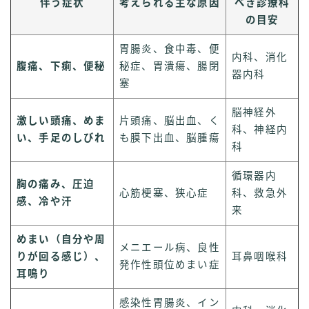
伴う症状
考えられる主な原因
べき診療科
の目安
胃腸炎、食中毒、便
内科、消化
腹痛、下痢、便秘
秘症、胃潰瘍、腸閉
器内科
塞
脳神経外
激しい頭痛、めま
片頭痛、脳出血、く
科、神経内
い、手足のしびれ
も膜下出血、脳腫瘍
科
循環器内
胸の痛み、圧迫
心筋梗塞、狭心症
科、救急外
感、冷や汗
来
めまい（自分や周
メニエール病、良性
りが回る感じ）、
耳鼻咽喉科
発作性頭位めまい症
耳鳴り
感染性胃腸炎、イン