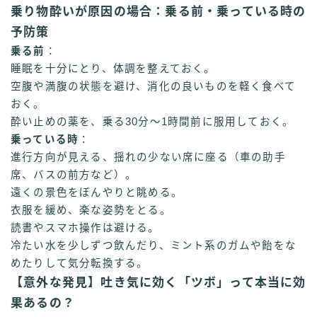
乗り物酔いが原因の場合：乗る前・乗っている時の
予防策
乗る前
：
睡眠を十分にとり、体調を整えておく。
空腹や満腹の状態を避け、消化の良いものを軽く食べて
おく。
酔い止めの薬を、乗る30分〜1時間前に服用しておく。
乗っている時
：
進行方向が見える、揺れの少ない席に座る（車の助手
席、バスの前方など）。
遠くの景色をぼんやりと眺める。
衣服を緩め、楽な姿勢をとる。
読書やスマホ操作は避ける。
冷たい水を少しずつ飲んだり、ミント系のガムや飴をな
めたりして気分転換する。
【意外な発見】吐き気に効く「ツボ」って本当に効
果あるの？