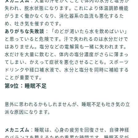
メカニズム
：大量の汗をかくことで体内の水分と塩分が
失われ、脱水状態になります。これにより体温調節機能
がうまく働かなくなり、消化器系の血流も悪化するた
め、吐き気を催すのです。
ありがちな失敗談
：「のどが渇いたら水を飲めばいい」
と思っていると危険です。汗で失われるのは水分だけで
はありません。塩分などの電解質も一緒に失われます。
水だけを大量に飲むと、体内の塩分濃度がさらに薄まっ
てしまい、かえって症状を悪化させることも。スポーツ
ドリンクや経口補水液で、水分と塩分を同時に補給する
ことが重要です。
第9位：睡眠不足
意外に思われるかもしれませんが、睡眠不足も吐き気の立
派な原因になります。
メカニズム
：睡眠は、心身の疲労を回復させ、自律神経
のバランスを整えるための重要な時間です。睡眠不足が