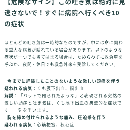
【危険なサイン】この吐き気は絶対に見
逃さないで！すぐに病院へ行くべき10
の症状
ほとんどの吐き気は一時的なものですが、中には命に関わ
る重大な病気が隠れている場合があります。以下のような
症状が一つでも当てはまる場合は、ためらわずに救急車を
呼ぶか、夜間・休日でも救急外来を受診してください。
.
今までに経験したことのないような激しい頭痛を伴う
疑われる病気
：くも膜下出血、脳出血
解説
：「バットで殴られたような」と表現される突然の
激しい頭痛と吐き気は、くも膜下出血の典型的な症状で
す。一刻を争います。
.
胸を締め付けられるような痛み、圧迫感を伴う
疑われる病気
：心筋梗塞、狭心症