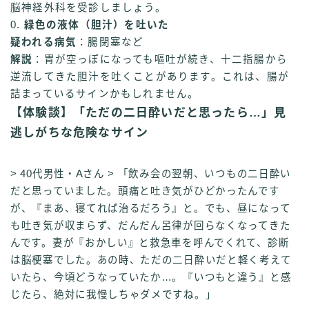
脳神経外科を受診しましょう。
0.
緑色の液体（胆汁）を吐いた
疑われる病気
：腸閉塞など
解説
：胃が空っぽになっても嘔吐が続き、十二指腸から
逆流してきた胆汁を吐くことがあります。これは、腸が
詰まっているサインかもしれません。
【体験談】「ただの二日酔いだと思ったら…」見
逃しがちな危険なサイン
> 40代男性・Aさん > 「飲み会の翌朝、いつもの二日酔い
だと思っていました。頭痛と吐き気がひどかったんです
が、『まあ、寝てれば治るだろう』と。でも、昼になって
も吐き気が収まらず、だんだん呂律が回らなくなってきた
んです。妻が『おかしい』と救急車を呼んでくれて、診断
は脳梗塞でした。あの時、ただの二日酔いだと軽く考えて
いたら、今頃どうなっていたか…。『いつもと違う』と感
じたら、絶対に我慢しちゃダメですね。」