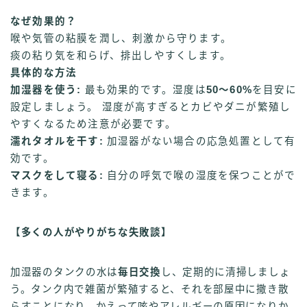
なぜ効果的？
喉や気管の粘膜を潤し、刺激から守ります。
痰の粘り気を和らげ、排出しやすくします。
具体的な方法
加湿器を使う:
最も効果的です。湿度は
50〜60%
を目安に
設定しましょう。 湿度が高すぎるとカビやダニが繁殖し
やすくなるため注意が必要です。
濡れタオルを干す:
加湿器がない場合の応急処置として有
効です。
マスクをして寝る:
自分の呼気で喉の湿度を保つことがで
きます。
【多くの人がやりがちな失敗談】
加湿器のタンクの水は
毎日交換
し、定期的に清掃しましょ
う。タンク内で雑菌が繁殖すると、それを部屋中に撒き散
らすことになり、かえって咳やアレルギーの原因になりか