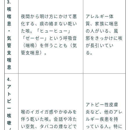
3.
咳
喘
夜間から明け方にかけて悪
アレルギー体
息
化する、痰の絡まない乾い
質、家族に喘息
・
た咳。「ヒューヒュー」
の人がいる、風
気
「ゼーゼー」という呼吸音
邪をきっかけに咳
管
（喘鳴）を伴うことも（気
が長引いてい
支
管支喘息）。
る。
喘
息
4.
ア
ト
ピ
アトピー性皮膚
ー
喉のイガイガ感やかゆみを
炎など、他のアレ
咳
伴う乾いた咳。会話や冷た
ルギー疾患を持
嗽
い空気、タバコの煙などで
っている人。特に