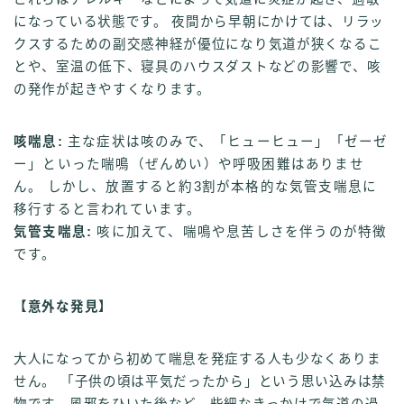
になっている状態です。 夜間から早朝にかけては、リラッ
クスするための副交感神経が優位になり気道が狭くなるこ
とや、室温の低下、寝具のハウスダストなどの影響で、咳
の発作が起きやすくなります。
咳喘息:
主な症状は咳のみで、「ヒューヒュー」「ゼーゼ
ー」といった喘鳴（ぜんめい）や呼吸困難はありませ
ん。 しかし、放置すると約3割が本格的な気管支喘息に
移行すると言われています。
気管支喘息:
咳に加えて、喘鳴や息苦しさを伴うのが特徴
です。
【意外な発見】
大人になってから初めて喘息を発症する人も少なくありま
せん。 「子供の頃は平気だったから」という思い込みは禁
物です。風邪をひいた後など、些細なきっかけで気道の過