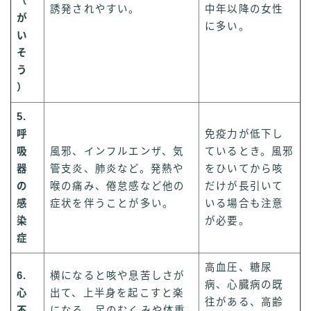
（
誘発されやすい。
中年以降の女性
が
に多い。
い
そ
う
）
5.
呼
免疫力が低下し
吸
風邪、インフルエンザ、気
ているとき。風邪
器
管支炎、肺炎など。発熱や
をひいてから咳
の
喉の痛み、倦怠感など他の
だけが長引いて
感
症状を伴うことが多い。
いる場合も注意
染
が必要。
症
高血圧、糖尿
6.
横になると咳や息苦しさが
病、心臓病の既
心
出て、上半身を起こすと楽
往がある、高齢
不
になる。足のむくみや体重