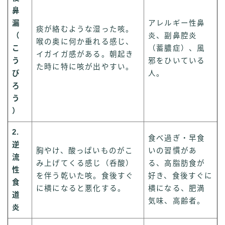
鼻
漏
アレルギー性鼻
痰が絡むような湿った咳。
（
炎、副鼻腔炎
喉の奥に何か垂れる感じ、
こ
（蓄膿症）、風
イガイガ感がある。朝起き
う
邪をひいている
た時に特に咳が出やすい。
び
人。
ろ
う
）
2.
食べ過ぎ・早食
逆
胸やけ、酸っぱいものがこ
いの習慣があ
流
み上げてくる感じ（呑酸）
る、高脂肪食が
性
を伴う乾いた咳。食後すぐ
好き、食後すぐに
食
に横になると悪化する。
横になる、肥満
道
気味、高齢者。
炎