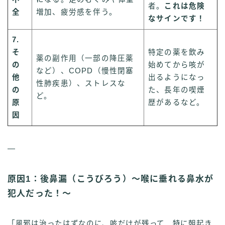
者。
これは危険
全
増加、疲労感を伴う。
なサインです！
7.
そ
特定の薬を飲み
薬の副作用（一部の降圧薬
の
始めてから咳が
など）、COPD（慢性閉塞
他
出るようになっ
性肺疾患）、ストレスな
の
た、長年の喫煙
ど。
原
歴があるなど。
因
—
原因1：後鼻漏（こうびろう）〜喉に垂れる鼻水が
犯人だった！〜
「風邪は治ったはずなのに、咳だけが残って…特に朝起き