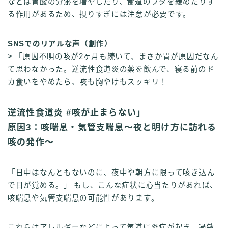
などは胃酸の分泌を増やしたり、食道のフタを緩めたりす
る作用があるため、摂りすぎには注意が必要です。
SNSでのリアルな声（創作）
> 「原因不明の咳が2ヶ月も続いて、まさか胃が原因だなん
て思わなかった。逆流性食道炎の薬を飲んで、寝る前のド
カ食いをやめたら、咳も胸やけもスッキリ！
逆流性食道炎 #咳が止まらない」
原因3：咳喘息・気管支喘息〜夜と明け方に訪れる
咳の発作〜
「日中はなんともないのに、夜中や朝方に限って咳き込ん
で目が覚める。」 もし、こんな症状に心当たりがあれば、
咳喘息や気管支喘息の可能性があります。
これらはアレルギーなどによって気道に炎症が起き、過敏