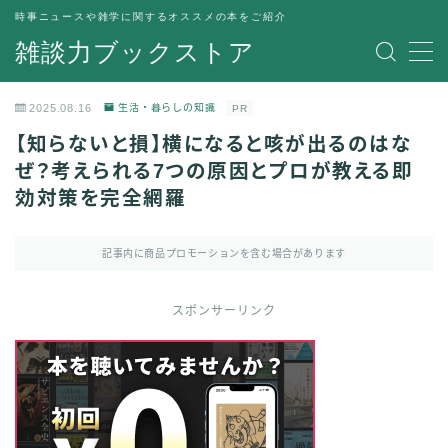
時事ニュースや雑学に関するオススメの本をご紹介
雑談力ブックストア
MENU
トップページ
2025.08.16
生活・暮らしの知識
PR
プライバシーポリシー
【知らないと損】横になると咳が出るのはな
運営者情報
ぜ？考えられる7つの原因とプロが教える即
効対策を完全網羅
記事内に商品プロモーションを含む場合があります
スポンサーリンク