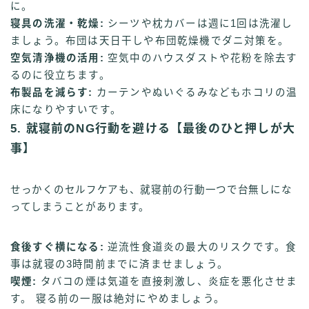
に。
寝具の洗濯・乾燥:
シーツや枕カバーは週に1回は洗濯し
ましょう。布団は天日干しや布団乾燥機でダニ対策を。
空気清浄機の活用:
空気中のハウスダストや花粉を除去す
るのに役立ちます。
布製品を減らす:
カーテンやぬいぐるみなどもホコリの温
床になりやすいです。
5. 就寝前のNG行動を避ける【最後のひと押しが大
事】
せっかくのセルフケアも、就寝前の行動一つで台無しにな
ってしまうことがあります。
食後すぐ横になる:
逆流性食道炎の最大のリスクです。食
事は就寝の3時間前までに済ませましょう。
喫煙:
タバコの煙は気道を直接刺激し、炎症を悪化させま
す。 寝る前の一服は絶対にやめましょう。