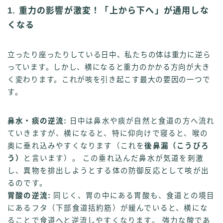
1. 重力の影響が激変！「上から下へ」が通用しな
くなる
立ったり座ったりしている日中、私たちの体は重力に逆ら
っています。しかし、横になると重力のかかる方向が大き
く変わります。これが咳を引き起こす最大の要因の一つで
す。
鼻水・痰の逆流:
日中は鼻水や痰が自然と食道の方へ流れ
ていきますが、横になると、特に仰向けで寝ると、喉の
奥に垂れ込みやすくなります（これを
後鼻漏（こうびろ
う）
と言います）。 この垂れ込んだ鼻水が気道を刺激
し、異物を排出しようとする体の防御反応として咳が出
るのです。
胃酸の逆流:
同じく、胃の中にある胃酸も、食道との境目
にあるフタ（下部食道括約筋）が緩んでいると、横にな
ることで食道へと逆流しやすくなります。 強力な酸であ