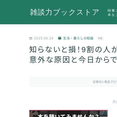
雑談力ブックストア
時事
本を
2025.08.24
生活・暮らしの知識
PR
知らないと損！9割の人
意外な原因と今日から
記事内に商品プロ
ス