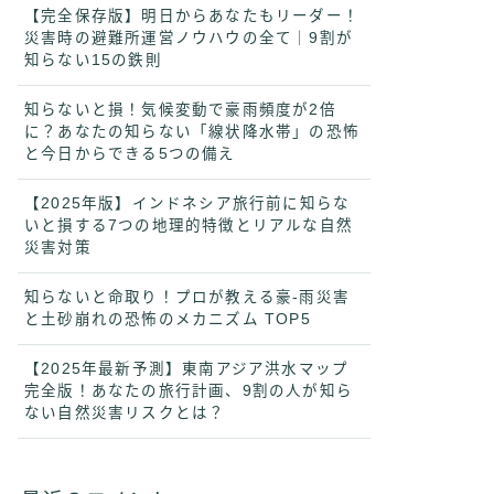
【完全保存版】明日からあなたもリーダー！
災害時の避難所運営ノウハウの全て｜9割が
知らない15の鉄則
知らないと損！気候変動で豪雨頻度が2倍
に？あなたの知らない「線状降水帯」の恐怖
と今日からできる5つの備え
【2025年版】インドネシア旅行前に知らな
いと損する7つの地理的特徴とリアルな自然
災害対策
知らないと命取り！プロが教える豪-雨災害
と土砂崩れの恐怖のメカニズム TOP5
【2025年最新予測】東南アジア洪水マップ
完全版！あなたの旅行計画、9割の人が知ら
ない自然災害リスクとは？