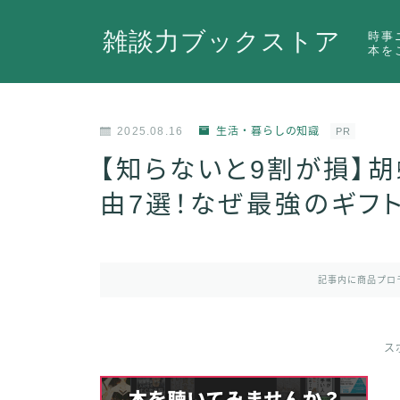
雑談力ブックストア
時事
本を
2025.08.16
生活・暮らしの知識
PR
【知らないと9割が損】
由7選！なぜ最強のギフ
記事内に商品プロ
ス