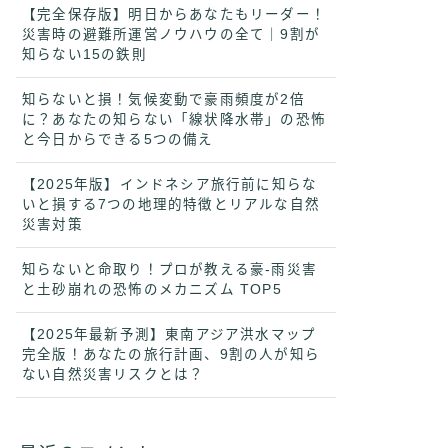
【完全保存版】明日からあなたもリーダー！
災害時の避難所運営ノウハウの全て｜9割が
知らない15の鉄則
知らないと損！気候変動で豪雨頻度が2倍
に？あなたの知らない「線状降水帯」の恐怖
と今日からできる5つの備え
【2025年版】インドネシア旅行前に知らな
いと損する7つの地理的特徴とリアルな自然
災害対策
知らないと命取り！プロが教える豪-雨災害
と土砂崩れの恐怖のメカニズム TOP5
【2025年最新予測】東南アジア洪水マップ
完全版！あなたの旅行計画、9割の人が知ら
ない自然災害リスクとは？