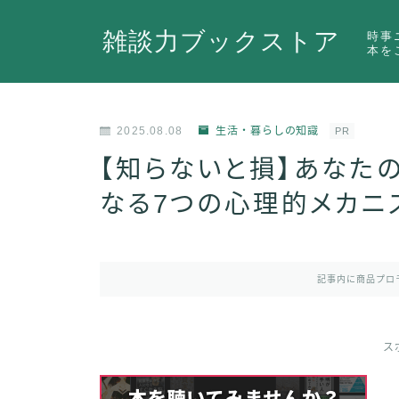
雑談力ブックストア
時事
本を
2025.08.08
生活・暮らしの知識
PR
【知らないと損】あなたの
なる7つの心理的メカニ
記事内に商品プロ
ス