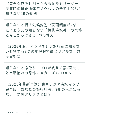
【完全保存版】明日からあなたもリーダー！
災害時の避難所運営ノウハウの全て｜9割が
知らない15の鉄則
知らないと損！気候変動で豪雨頻度が2倍
に？あなたの知らない「線状降水帯」の恐怖
と今日からできる5つの備え
【2025年版】インドネシア旅行前に知らな
いと損する7つの地理的特徴とリアルな自然
災害対策
知らないと命取り！プロが教える豪-雨災害
と土砂崩れの恐怖のメカニズム TOP5
【2025年最新予測】東南アジア洪水マップ
完全版！あなたの旅行計画、9割の人が知ら
ない自然災害リスクとは？