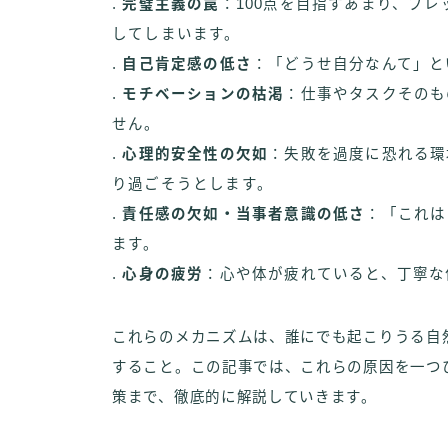
.
完璧主義の罠
：100点を目指すあまり、プレ
してしまいます。
.
自己肯定感の低さ
：「どうせ自分なんて」と
.
モチベーションの枯渇
：仕事やタスクそのも
せん。
.
心理的安全性の欠如
：失敗を過度に恐れる環
り過ごそうとします。
.
責任感の欠如・当事者意識の低さ
：「これは
ます。
.
心身の疲労
：心や体が疲れていると、丁寧な
これらのメカニズムは、誰にでも起こりうる自
すること。この記事では、これらの原因を一つ
策まで、徹底的に解説していきます。