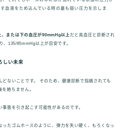
出す血液をため込んでいる時の最も弱い圧力を示しま
上、または下の血圧が90mmHg以上
だと高血圧と診断され
135/85mmHg以上が目安です。
ろしい未来
んどないことです。 そのため、健康診断で指摘されても
後を絶ちません。
い事態を引き起こす可能性があるのです。
なったゴムホースのように、弾力を失い硬く、もろくなっ