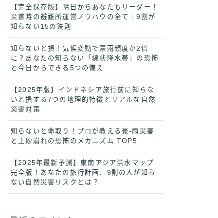
【完全保存版】明日からあなたもリーダー！
災害時の避難所運営ノウハウの全て｜9割が
知らない15の鉄則
知らないと損！気候変動で豪雨頻度が2倍
に？あなたの知らない「線状降水帯」の恐怖
と今日からできる5つの備え
【2025年版】インドネシア旅行前に知らな
いと損する7つの地理的特徴とリアルな自然
災害対策
知らないと命取り！プロが教える豪-雨災害
と土砂崩れの恐怖のメカニズム TOP5
【2025年最新予測】東南アジア洪水マップ
完全版！あなたの旅行計画、9割の人が知ら
ない自然災害リスクとは？