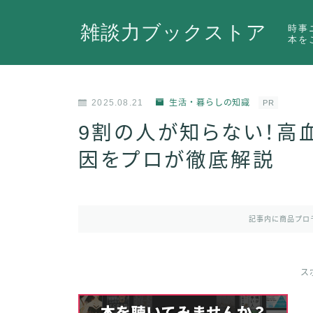
雑談力ブックストア
時事
本を
2025.08.21
生活・暮らしの知識
PR
9割の人が知らない！高
因をプロが徹底解説
記事内に商品プロ
ス