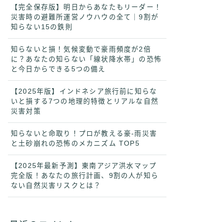
【完全保存版】明日からあなたもリーダー！
災害時の避難所運営ノウハウの全て｜9割が
知らない15の鉄則
知らないと損！気候変動で豪雨頻度が2倍
に？あなたの知らない「線状降水帯」の恐怖
と今日からできる5つの備え
【2025年版】インドネシア旅行前に知らな
いと損する7つの地理的特徴とリアルな自然
災害対策
知らないと命取り！プロが教える豪-雨災害
と土砂崩れの恐怖のメカニズム TOP5
【2025年最新予測】東南アジア洪水マップ
完全版！あなたの旅行計画、9割の人が知ら
ない自然災害リスクとは？