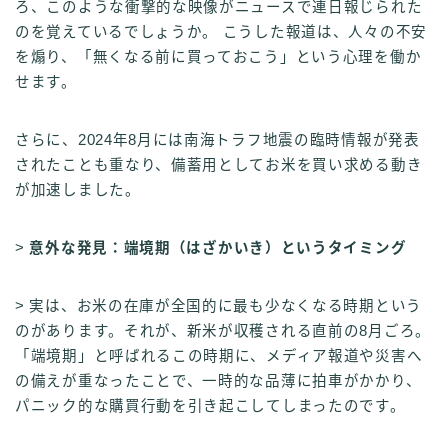
ろ、このような衝撃的な映像がニュースで連日報じられた
のを覚えているでしょうか。 こうした報道は、人々の不安
を煽り、「無くなる前に買っておこう」という心理を働か
せます。
さらに、2024年8月には南海トラフ地震の臨時情報が発表
されたことも重なり、備蓄用としてお米を買い求める動き
が加速しました。
>
意外な発見：端境期（はざかいき）というタイミング
> 実は、お米の在庫が全国的に最も少なくなる時期という
のがあります。それが、新米が収穫される直前の8月ごろ。
「端境期」と呼ばれるこの時期に、メディア報道や災害へ
の備えが重なったことで、一時的な品薄に拍車がかかり、
パニック的な購買行動を引き起こしてしまったのです。