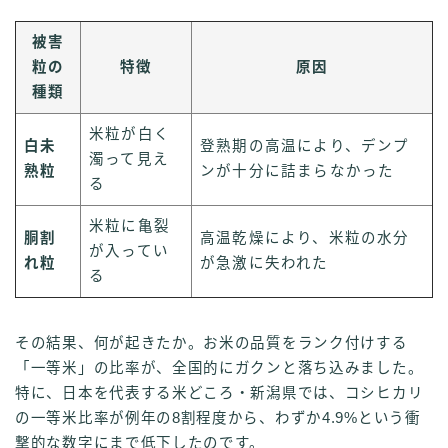
被害
粒の
特徴
原因
種類
米粒が白く
白未
登熟期の高温により、デンプ
濁って見え
熟粒
ンが十分に詰まらなかった
る
米粒に亀裂
胴割
高温乾燥により、米粒の水分
が入ってい
れ粒
が急激に失われた
る
その結果、何が起きたか。お米の品質をランク付けする
「一等米」の比率が、全国的にガクンと落ち込みました。
特に、日本を代表する米どころ・新潟県では、コシヒカリ
の一等米比率が例年の8割程度から、わずか4.9%という衝
撃的な数字にまで低下したのです。