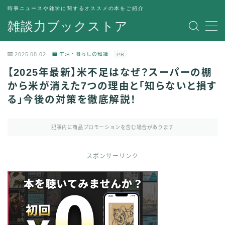
時事ニュースや雑学に関するオススメの本をご紹介
雑談力ブックストア
MENU
トップページ
2025.08.02
生活・暮らしの知識
PR
プライバシーポリシー
【2025年最新】米不足はなぜ？スーパーの棚
運営者情報
から米が消えた7つの理由と「知らないと損す
る」今後の対策を徹底解説！
記事内に商品プロモーションを含む場合があります
スポンサーリンク