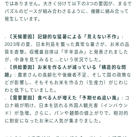
ではありません。大きく分けて以下の3つの要因が、まるで
パズルのピースが組み合わさるように、複雑に絡み合って
発生しています。
.
【天候要因】記録的な猛暑による「見えない不作」
:
2023年の夏、日本列島を襲った異常な暑さが、お米の品
質を直撃。収穫量自体は「平年並み」と発表されました
が、中身を見てみると…という状況でした。
.
【供給要因】お米を作る人が減っている「構造的な問
題」
: 農家さんの高齢化や後継者不足、そして国の政策な
どが影響し、そもそもお米を作る力（生産力）がじわじ
わと低下していました。
.
【需要要因】食べる人が増えた「予期せぬ追い風」
: コ
ロナ禍が明け、日本を訪れる外国人観光客（インバウン
ド）が急増。さらに、パンや麺類の値上がりで、相対的
に割安になったお米に人気が集まりました。