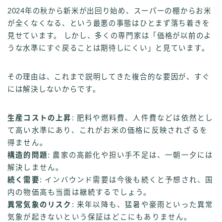
2024年の秋から新米が出回り始め、スーパーの棚からお米
が全くなくなる、という最悪の事態はひとまず落ち着きを
見せています。 しかし、多くの専門家は「価格が以前のよ
うな水準にすぐ戻ることは期待しにくい」と見ています。
その理由は、これまで説明してきた複合的な要因が、すぐ
には解決しないからです。
生産コストの上昇
: 肥料や燃料費、人件費などは依然とし
て高い水準にあり、これがお米の価格に反映されざるを
得ません。
構造的問題
: 農家の高齢化や担い手不足は、一朝一夕には
解決しません。
続く需要
: インバウンド需要は今後も続くと予想され、国
内の物価高も当面は継続するでしょう。
異常気象のリスク
: 来年以降も、猛暑や豪雨といった異常
気象が起きないという保証はどこにもありません。