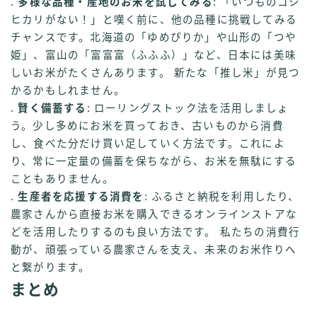
.
多様な品種・産地のお米を試してみる
: 「いつものコシ
ヒカリがない！」と嘆く前に、他の品種に挑戦してみる
チャンスです。北海道の「ゆめぴりか」や山形の「つや
姫」、富山の「富富富（ふふふ）」など、日本には美味
しいお米がたくさんあります。 新たな「推し米」が見つ
かるかもしれません。
.
賢く備蓄する
: ローリングストック法を活用しましょ
う。少し多めにお米を買っておき、古いものから消費
し、食べた分だけ買い足していく方法です。これによ
り、常に一定量の備蓄を保ちながら、お米を無駄にする
こともありません。
.
生産者を応援する消費を
: ふるさと納税を利用したり、
農家さんから直接お米を購入できるオンラインストアな
どを活用したりするのも良い方法です。 私たちの消費行
動が、頑張っている農家さんを支え、未来のお米作りへ
と繋がります。
まとめ