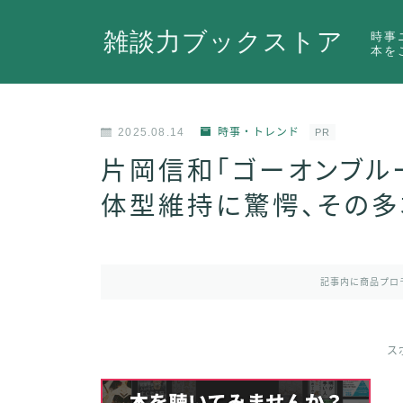
雑談力ブックストア
時事
本を
2025.08.14
時事・トレンド
PR
片岡信和「ゴーオンブルー
体型維持に驚愕、その多
記事内に商品プロ
ス