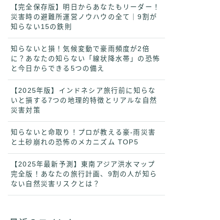
【完全保存版】明日からあなたもリーダー！
災害時の避難所運営ノウハウの全て｜9割が
知らない15の鉄則
知らないと損！気候変動で豪雨頻度が2倍
に？あなたの知らない「線状降水帯」の恐怖
と今日からできる5つの備え
【2025年版】インドネシア旅行前に知らな
いと損する7つの地理的特徴とリアルな自然
災害対策
知らないと命取り！プロが教える豪-雨災害
と土砂崩れの恐怖のメカニズム TOP5
【2025年最新予測】東南アジア洪水マップ
完全版！あなたの旅行計画、9割の人が知ら
ない自然災害リスクとは？