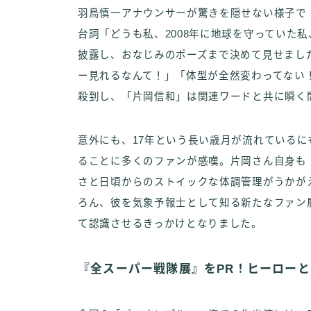
羽鳥慎一アナウンサーが驚きを隠せない様子で
台詞「どうも私、2008年に地球を守っていた
披露し、おなじみのポーズまで決めて見せまし
ー見れるなんて！」「体型が全然変わってない
殺到し、「片岡信和」は関連ワードと共に瞬く
意外にも、17年という長い歳月が流れている
ることに多くのファンが感嘆。片岡さん自身も
さと日頃からのストイックな体調管理がうかが
ろん、彼を気象予報士として知る新たなファン
て認識させるきっかけとなりました。
『全スーパー戦隊展』をPR！ヒーロー