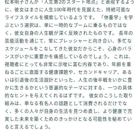
松本明子さんが「人生第2のスタート地点」と表現するよう
に、彼女はまさに人生100年時代を見据えた、持続可能な
ライフスタイルを模索しているようです。 「休養学」を学
ぶという選択は、単に一時的なブームに乗るものではな
く、彼女自身の人生観が深く反映されたものです。 長年の
芸能活動を通じて、常にプレッシャーと向き合い、多忙な
スケジュールをこなしてきた彼女だからこそ、心身のバラ
ンスがいかに重要かを痛感しているのでしょう。 これは、
視聴者にとっても非常に示唆に富む内容であり、年齢を重
ねるごとに直面する健康課題や、セカンドキャリア、ある
いは引退後の生活設計といった、人生の後半戦をいかに豊
かに生きるかという普遍的なテーマに対する、一つの具体
的なヒントを与えてくれるはずです。 彼女のこうした取り
組みは、単なる有名人の話題として消費されるだけでな
く、多くの人々が自身の生活を見つめ直し、より健康で充
実した未来を築くためのきっかけとなる可能性を秘めてい
ると言えるでしょう。