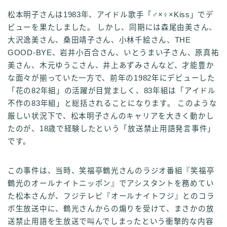
松本明子さんは1983年、アイドル歌手「♂×♀×Kiss」でデ
ビューを果たしました。 しかし、同期には森尾由美さん、
大沢逸美さん、桑田靖子さん、小林千絵さん、THE
GOOD-BYE、岩井小百合さん、いとうまい子さん、原真祐
美さん、木元ゆうこさん、井上あずみさんなど、才能豊か
な面々が揃っていた一方で、前年の1982年にデビューした
「花の82年組」の活躍が目覚ましく、83年組は「アイドル
不作の83年組」と総括されることになります。 このような
厳しい状況下で、松本明子さんのキャリアを大きく動かし
たのが、18歳で経験したという「放送禁止用語発言事件」
です。
この事件は、当時、笑福亭鶴光さんのラジオ番組『笑福亭
鶴光のオールナイトニッポン』でアシスタントを務めてい
た松本さんが、フジテレビ『オールナイトフジ』とのコラ
ボ生放送中に、鶴光さんからの煽りを受けて、まさかの放
送禁止用語を生放送で叫んでしまったという衝撃的な内容