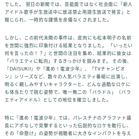
でした。 翌日の新聞では、芸能面ではなく社会面に「新人
アイドル歌手が生放送中に放送禁止用語生放送で発言」と
報じられ、一時的な謹慎を余儀なくされました。
しかし、この前代未聞の事件は、皮肉にも松本明子の名前
を世間に強烈に印象付ける結果となりました。 「いったい
何を言ったの！？」と世間の注目を集め、結果的に彼女は
「バラエティに転向」するきっかけを掴みます。 その後、
『DAISUKI!』や『進め！電波少年』、『TVチャンピオ
ン』シリーズなど、数々の人気バラエティ番組に出演し、
明るく親しみやすいキャラクターと、どんな過酷なロケに
も体当たりで挑む姿勢で、唯一無二の「バラドル」（バラ
エティアイドル）としての地位を確立しました。
特に『進め！電波少年』では、パレスチナのアラファト議
長にアポなしで突撃するといった伝説的なロケを敢行し、
その「命懸け」の姿勢が視聴者に大きなインパクトを与え