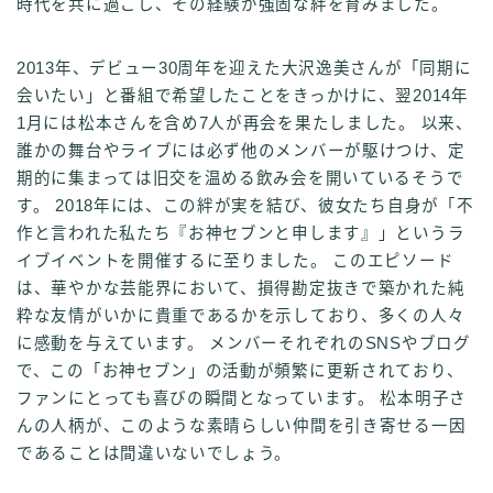
時代を共に過ごし、その経験が強固な絆を育みました。
2013年、デビュー30周年を迎えた大沢逸美さんが「同期に
会いたい」と番組で希望したことをきっかけに、翌2014年
1月には松本さんを含め7人が再会を果たしました。 以来、
誰かの舞台やライブには必ず他のメンバーが駆けつけ、定
期的に集まっては旧交を温める飲み会を開いているそうで
す。 2018年には、この絆が実を結び、彼女たち自身が「不
作と言われた私たち『お神セブンと申します』」というラ
イブイベントを開催するに至りました。 このエピソード
は、華やかな芸能界において、損得勘定抜きで築かれた純
粋な友情がいかに貴重であるかを示しており、多くの人々
に感動を与えています。 メンバーそれぞれのSNSやブログ
で、この「お神セブン」の活動が頻繁に更新されており、
ファンにとっても喜びの瞬間となっています。 松本明子さ
んの人柄が、このような素晴らしい仲間を引き寄せる一因
であることは間違いないでしょう。