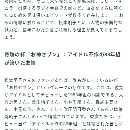
た同期との絆、そして夫や義兄との家族関係、さらにレギ
ュラー出演するラジオ番組での顔など、彼女をさらに深く
知るための興味深いエピソードが数多く存在します。 これ
らの情報に触れることで、松本明子という人物の多面的な
魅力と、長年にわたり愛され続ける理由が見えてくるでし
ょう。
奇跡の絆「お神セブン」：アイドル不作の83年組
が築いた友情
松本明子さんのファンであれば、誰もが知っているのが
「お神セブン」というグループの存在です。 これは、彼女
がアイドルとしてデビューした1983年組の同期である、大
沢逸美さん、桑田靖子さん、小林千絵さん、森尾由美さ
ん、木元ゆうこさん、そして吹田明日香さん（あるいは徳
丸純子さん）の7人で構成されています。 彼女たちは、デ
ビュー当時「アイドル不作の83年組」と揶揄された苦しい