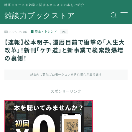
時事ニュースや雑学に関するオススメの本をご紹介
雑談力ブックストア
MENU
トップページ
2025.08.06
時事・トレンド
PR
プライバシーポリシー
【速報】松本明子、還暦目前で衝撃の「人生大
運営者情報
改革」！新刊「ケチ道」と新事業で検索数爆増
の裏側！
記事内に商品プロモーションを含む場合があります
スポンサーリンク