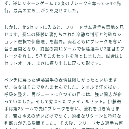
ず、逆にリターンゲームで2度のブレークを奪って6-4で先
行。最高の立ち上がりを見せました。
しかし、第2セットに入ると、フリードサム選手も意地を見
せます。長年の経験に裏打ちされた冷静な判断と的確なシ
ョット選択で伊藤選手を翻弄。両者ともにブレークを奪い
合う展開となり、終盤の第11ゲームで伊藤選手が3度目のブ
レークを許し、5-7でこのセットを落としました。試合は1
セットオール、まさに振り出しに戻った形です。
ベンチに戻った伊藤選手の表情は険しかったといいます
が、彼女はそこで崩れませんでした。タオルで汗を拭い、
呼吸を整え、再びコートに立つその目には、強い闘志が宿
っていました。そして始まったファイナルセット。伊藤選
手は第2ゲームで先にブレークを奪い、流れを引き寄せま
す。若さゆえの勢いだけでなく、的確なリターンと冷静な
判断力が光る瞬間でした。 その後、フリードサム選手も何