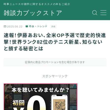
時事ニュースや雑学に関するオススメの本をご紹介
雑談力ブックストア
MENU
トップページ
2025.08.22
時事・トレンド
PR
プライバシーポリシー
速報！伊藤あおい、全米OP予選で歴史的快進
運営者情報
撃！世界ランク82位のテニス新星、知らない
と損する秘密とは
記事内に商品プロモーションを含む場合があります
スポンサーリンク