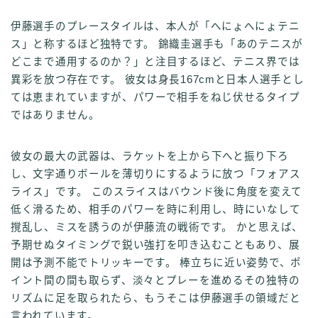
伊藤選手のプレースタイルは、本人が「へにょへにょテニ
ス」と称するほど独特です。 錦織圭選手も「あのテニスが
どこまで通用するのか？」と注目するほど、テニス界では
異彩を放つ存在です。 彼女は身長167cmと日本人選手とし
ては恵まれていますが、パワーで相手をねじ伏せるタイプ
ではありません。
彼女の最大の武器は、ラケットを上から下へと振り下ろ
し、文字通りボールを薄切りにするように放つ「フォアス
ライス」です。 このスライスはバウンド後に角度を変えて
低く滑るため、相手のパワーを時に利用し、時にいなして
撹乱し、ミスを誘うのが伊藤流の戦術です。 かと思えば、
予期せぬタイミングで鋭い強打を叩き込むこともあり、展
開は予測不能でトリッキーです。 棒立ちに近い姿勢で、ポ
イント間の間も取らず、淡々とプレーを進めるその独特の
リズムに足を取られたら、もうそこは伊藤選手の領域だと
言われています。