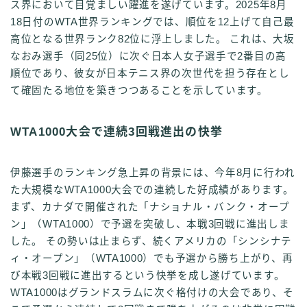
ス界において目覚ましい躍進を遂げています。2025年8月
18日付のWTA世界ランキングでは、順位を12上げて自己最
高位となる世界ランク82位に浮上しました。 これは、大坂
なおみ選手（同25位）に次ぐ日本人女子選手で2番目の高
順位であり、彼女が日本テニス界の次世代を担う存在とし
て確固たる地位を築きつつあることを示しています。
WTA1000大会で連続3回戦進出の快挙
伊藤選手のランキング急上昇の背景には、今年8月に行われ
た大規模なWTA1000大会での連続した好成績があります。
まず、カナダで開催された「ナショナル・バンク・オープ
ン」（WTA1000）で予選を突破し、本戦3回戦に進出しま
した。 その勢いは止まらず、続くアメリカの「シンシナテ
ィ・オープン」（WTA1000）でも予選から勝ち上がり、再
び本戦3回戦に進出するという快挙を成し遂げています。
WTA1000はグランドスラムに次ぐ格付けの大会であり、そ