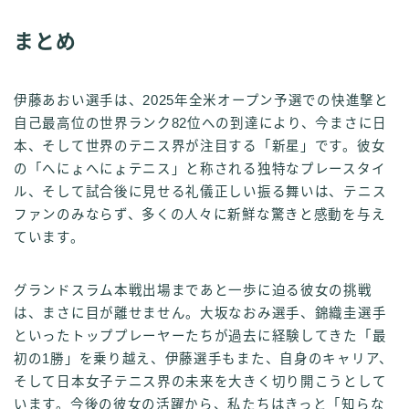
まとめ
伊藤あおい選手は、2025年全米オープン予選での快進撃と
自己最高位の世界ランク82位への到達により、今まさに日
本、そして世界のテニス界が注目する「新星」です。彼女
の「へにょへにょテニス」と称される独特なプレースタイ
ル、そして試合後に見せる礼儀正しい振る舞いは、テニス
ファンのみならず、多くの人々に新鮮な驚きと感動を与え
ています。
グランドスラム本戦出場まであと一歩に迫る彼女の挑戦
は、まさに目が離せません。大坂なおみ選手、錦織圭選手
といったトッププレーヤーたちが過去に経験してきた「最
初の1勝」を乗り越え、伊藤選手もまた、自身のキャリア、
そして日本女子テニス界の未来を大きく切り開こうとして
います。今後の彼女の活躍から、私たちはきっと「知らな