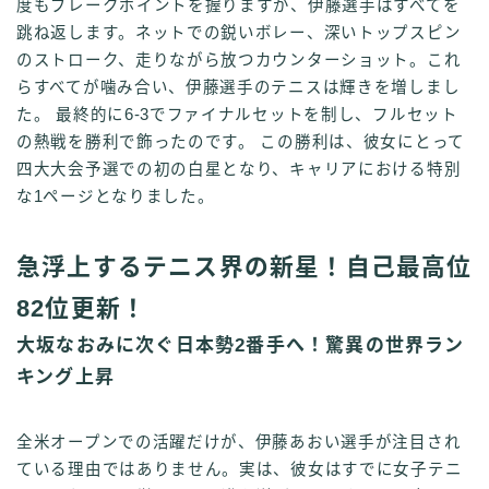
度もブレークポイントを握りますが、伊藤選手はすべてを
跳ね返します。ネットでの鋭いボレー、深いトップスピン
のストローク、走りながら放つカウンターショット。これ
らすべてが噛み合い、伊藤選手のテニスは輝きを増しまし
た。 最終的に6-3でファイナルセットを制し、フルセット
の熱戦を勝利で飾ったのです。 この勝利は、彼女にとって
四大大会予選での初の白星となり、キャリアにおける特別
な1ページとなりました。
急浮上するテニス界の新星！自己最高位
82位更新！
大坂なおみに次ぐ日本勢2番手へ！驚異の世界ラン
キング上昇
全米オープンでの活躍だけが、伊藤あおい選手が注目され
ている理由ではありません。実は、彼女はすでに女子テニ