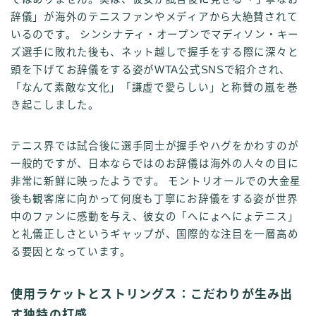
辞儀」が海外のテニスファンやメディアから大絶賛されて
いるのです。 シンシナティ・オープンでマディソン・キー
ズ選手に敗れた後も、ネット越しで握手をする際に深々と
頭を下げてお辞儀をする姿がWTA公式SNSで紹介され、
「なんて素敵な文化」「謙虚で愛らしい」と称賛の嵐を巻
き起こしました。
テニス界では試合後に選手同士が握手やハグをかわすのが
一般的ですが、日本ならではのお辞儀は海外の人々の目に
非常に新鮮に映ったようです。 モントリオールでの大金星
後も観客席に向かって何度も丁寧にお辞儀をする姿が世界
中のファンに感動を与え、彼女の「へにょへにょテニス」
と礼儀正しさというギャップが、国際的な注目を一層高め
る要因となっています。
使用ラケットとストリングス：こだわりが生み出
す独特の打感