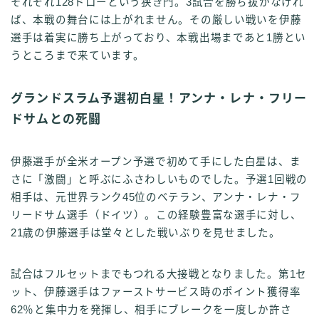
それぞれ128ドローという狭き門。3試合を勝ち抜かなけれ
ば、本戦の舞台には上がれません。その厳しい戦いを伊藤
選手は着実に勝ち上がっており、本戦出場まであと1勝とい
うところまで来ています。
グランドスラム予選初白星！アンナ・レナ・フリー
ドサムとの死闘
伊藤選手が全米オープン予選で初めて手にした白星は、ま
さに「激闘」と呼ぶにふさわしいものでした。予選1回戦の
相手は、元世界ランク45位のベテラン、アンナ・レナ・フ
リードサム選手（ドイツ）。この経験豊富な選手に対し、
21歳の伊藤選手は堂々とした戦いぶりを見せました。
試合はフルセットまでもつれる大接戦となりました。第1セ
ット、伊藤選手はファーストサービス時のポイント獲得率
62％と集中力を発揮し、相手にブレークを一度しか許さ