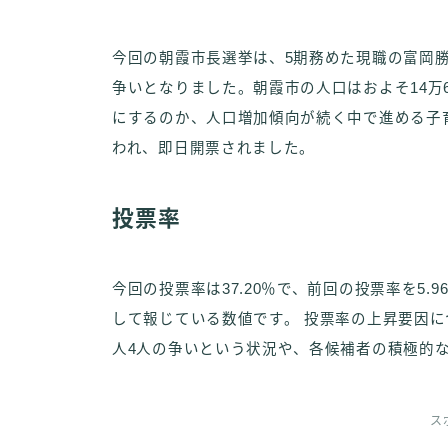
今回の朝霞市長選挙は、5期務めた現職の富岡勝
争いとなりました。朝霞市の人口はおよそ14万
にするのか、人口増加傾向が続く中で進める子育
われ、即日開票されました。
投票率
今回の投票率は37.20％で、前回の投票率を5
して報じている数値です。 投票率の上昇要因
人4人の争いという状況や、各候補者の積極的
ス