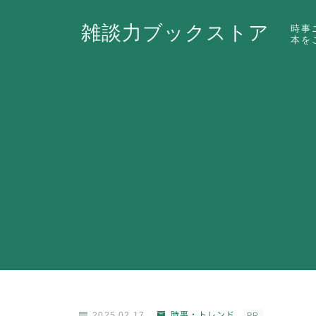
雑談力ブックストア
時事
本を
2025.02.17
時事・トレンド
PR