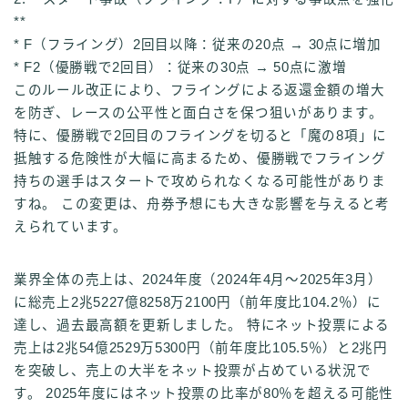
**
* F（フライング）2回目以降：従来の20点 → 30点に増加
* F2（優勝戦で2回目）：従来の30点 → 50点に激増
このルール改正により、フライングによる返還金額の増大
を防ぎ、レースの公平性と面白さを保つ狙いがあります。
特に、優勝戦で2回目のフライングを切ると「魔の8項」に
抵触する危険性が大幅に高まるため、優勝戦でフライング
持ちの選手はスタートで攻められなくなる可能性がありま
すね。 この変更は、舟券予想にも大きな影響を与えると考
えられています。
業界全体の売上は、2024年度（2024年4月～2025年3月）
に総売上2兆5227億8258万2100円（前年度比104.2％）に
達し、過去最高額を更新しました。 特にネット投票による
売上は2兆54億2529万5300円（前年度比105.5％）と2兆円
を突破し、売上の大半をネット投票が占めている状況で
す。 2025年度にはネット投票の比率が80％を超える可能性