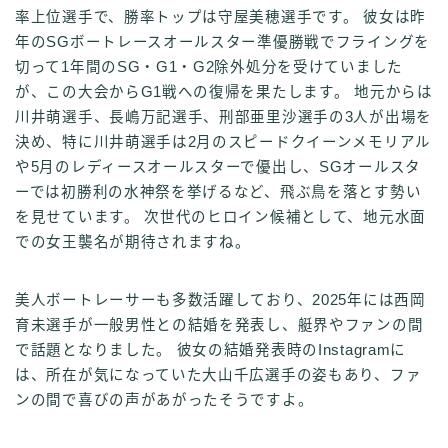
率上位選手で、勝率トップは守屋美穂選手です。 彼女は昨
年のSGボートレースオールスター準優勝戦でフライングを
切って1年間のSG・G1・G2除外処分を受けていました
が、この大会からG1戦への復帰を果たします。 地元からは
川井萌選手、長嶋万記選手、刑部亜里沙選手の3人が出場を
決め、特に川井萌選手は2月のスピードクイーンメモリアル
や5月のレディースオールスターで優出し、SGオールスタ
ーでは初勝利の水神祭を挙げるなど、飛ぶ鳥を落とす勢い
を見せています。 次世代のヒロイン候補として、地元水面
での女王襲名が期待されますね。
美人ボートレーサーも多数活躍しており、2025年には西岡
育未選手が一般男性との結婚を発表し、艇界やファンの間
で話題となりました。 彼女の結婚発表時のInstagramに
は、所在が気になっていた大山千広選手の姿もあり、ファ
ンの間で喜びの声があがったそうですよ。