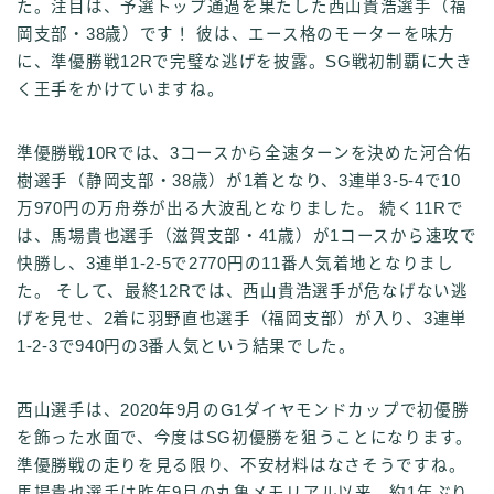
た。注目は、予選トップ通過を果たした西山貴浩選手（福
岡支部・38歳）です！ 彼は、エース格のモーターを味方
に、準優勝戦12Rで完璧な逃げを披露。SG戦初制覇に大き
く王手をかけていますね。
準優勝戦10Rでは、3コースから全速ターンを決めた河合佑
樹選手（静岡支部・38歳）が1着となり、3連単3-5-4で10
万970円の万舟券が出る大波乱となりました。 続く11Rで
は、馬場貴也選手（滋賀支部・41歳）が1コースから速攻で
快勝し、3連単1-2-5で2770円の11番人気着地となりまし
た。 そして、最終12Rでは、西山貴浩選手が危なげない逃
げを見せ、2着に羽野直也選手（福岡支部）が入り、3連単
1-2-3で940円の3番人気という結果でした。
西山選手は、2020年9月のG1ダイヤモンドカップで初優勝
を飾った水面で、今度はSG初優勝を狙うことになります。
準優勝戦の走りを見る限り、不安材料はなさそうですね。
馬場貴也選手は昨年9月の丸亀メモリアル以来、約1年ぶり