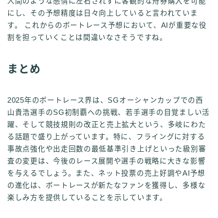
人間のような感情に左右されずに客観的な舟券購入を可能
にし、その予想精度は日々向上していると言われていま
す。 これからのボートレース予想において、AIが重要な役
割を担っていくことは間違いなさそうですね。
まとめ
2025年のボートレース界は、SGオーシャンカップでの西
山貴浩選手のSG初制覇への挑戦、若手選手の目覚ましい活
躍、そして競技規則の改正と売上拡大という、多岐にわた
る話題で盛り上がっています。特に、フライングに対する
事故点強化や出走回数の最低基準引き上げといった級別審
査の変更は、今後のレース展開や選手の戦略に大きな影響
を与えるでしょう。また、ネット投票の売上好調やAI予想
の進化は、ボートレースが新たなファンを獲得し、多様な
楽しみ方を提供していることを示しています。