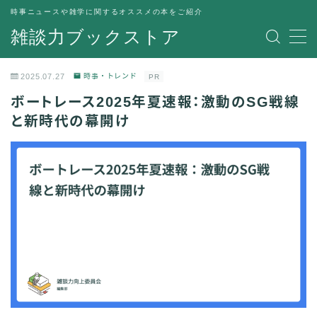
時事ニュースや雑学に関するオススメの本をご紹介
雑談力ブックストア
MENU
トップページ
2025.07.27
時事・トレンド
PR
プライバシーポリシー
ボートレース2025年夏速報：激動のSG戦線
運営者情報
と新時代の幕開け