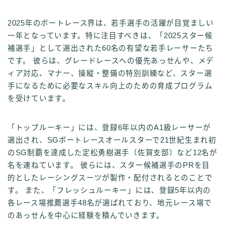
2025年のボートレース界は、若手選手の活躍が目覚ましい
一年となっています。特に注目すべきは、「2025スター候
補選手」として選出された60名の有望な若手レーサーたち
です。 彼らは、グレードレースへの優先あっせんや、メデ
ィア対応、マナー、操縦・整備の特別訓練など、スター選
手になるために必要なスキル向上のための育成プログラム
を受けています。
「トップルーキー」には、登録6年以内のA1級レーサーが
選出され、SGボートレースオールスターで21世紀生まれ初
のSG制覇を達成した定松勇樹選手（佐賀支部）など12名が
名を連ねています。 彼らには、スター候補選手のPRを目
的としたレーシングスーツが製作・配付されるとのことで
す。 また、「フレッシュルーキー」には、登録5年以内の
各レース場推薦選手48名が選ばれており、地元レース場で
のあっせんを中心に経験を積んでいきます。