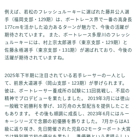
例えば、若松のフレッシュルーキーに選ばれた藤井公人選
手（福岡支部・129期）は、ボートレース界で一番の高身長
177cmを活かした迫力あるターンが魅力で、今後の活躍が
期待されています。 また、ボートレース多摩川のフレッシ
ュルーキーには、村上宗太郎選手（東京支部・129期）と
佐藤永梧選手（東京支部・131期）が選ばれており、今後の
活躍が期待されていますね。
2025年下半期に注目されている若手レーサーの一人とし
て、前原大道選手（岡山支部・123期）が挙げられます。
彼は、ボートレーサー養成所の試験に11回挑戦し、不屈の
精神でプロデビューを果たしました。 2019年3月には徳山
一般戦で初勝利を挙げ、10万舟の大型配当を提供したこと
もあります。 その後も順調に成長し、2023年6月にはルー
キーシリーズで念願の初優勝を飾りました。 7月からはA1
級に返り咲き、先日開催された児島G2モーターボート大賞
では特別戦で初の優出を果たし、準優勝という素晴らしい