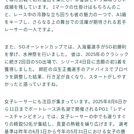
成績を残しています。 1マークの仕掛けはもちろんのこ
と、レース中の冷静な立ち回りも彼の魅力の一つで、A1級
をキープし、さらなる上の舞台での活躍が期待される若手
レーサーの一人ですよ。
また、SGオーシャンカップでは、入海馨選手がSG初勝利
を挙げ、水神祭を行いました。 彼は、2025年のクラシック
に続き2回目のSG出場で、シリーズ4日目に念願の初1着を
獲得しました。 師匠の瓜生正義選手のアドバイスでプロペ
ラを調整した結果、行き足が良くなり、スタートがしやす
かったと語っていますね。
女子レーサーにも注目が集まっています。2025年8月6日か
ら11日までボートレース浜名湖で開催されるPG1「レディ
ースチャンピオン」では、女子レーサーの中でも選りすぐ
りの精鋭52名が集結し、真夏の熱戦を繰り広げます。 選考
基準は昨年の6月1日から今年の5月31日における女子の勝