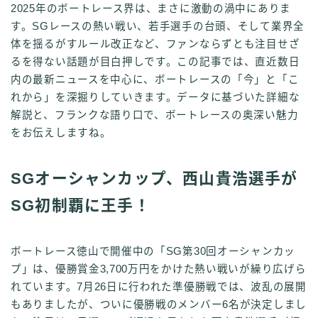
2025年のボートレース界は、まさに激動の渦中にありま
す。SGレースの熱い戦い、若手選手の台頭、そして業界全
体を揺るがすルール改正など、ファンならずとも注目せざ
るを得ない話題が目白押しです。この記事では、直近数日
内の最新ニュースを中心に、ボートレースの「今」と「こ
れから」を深掘りしていきます。データに基づいた詳細な
解説と、フランクな語り口で、ボートレースの奥深い魅力
をお伝えしますね。
SGオーシャンカップ、西山貴浩選手が
SG初制覇に王手！
ボートレース徳山で開催中の「SG第30回オーシャンカッ
プ」は、優勝賞金3,700万円をかけた熱い戦いが繰り広げら
れています。7月26日に行われた準優勝戦では、波乱の展開
もありましたが、ついに優勝戦のメンバー6名が決定しまし