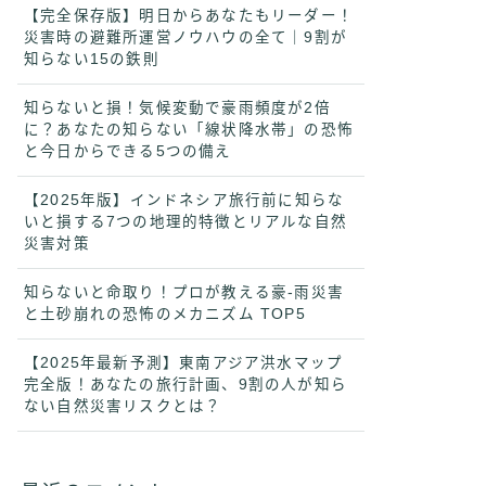
【完全保存版】明日からあなたもリーダー！
災害時の避難所運営ノウハウの全て｜9割が
知らない15の鉄則
知らないと損！気候変動で豪雨頻度が2倍
に？あなたの知らない「線状降水帯」の恐怖
と今日からできる5つの備え
【2025年版】インドネシア旅行前に知らな
いと損する7つの地理的特徴とリアルな自然
災害対策
知らないと命取り！プロが教える豪-雨災害
と土砂崩れの恐怖のメカニズム TOP5
【2025年最新予測】東南アジア洪水マップ
完全版！あなたの旅行計画、9割の人が知ら
ない自然災害リスクとは？