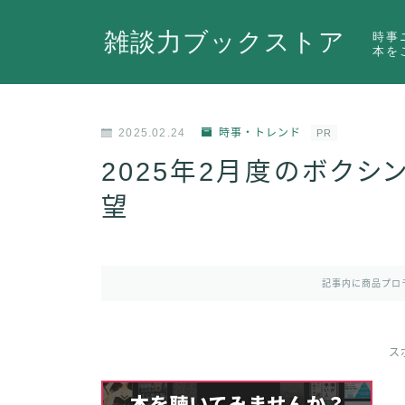
雑談力ブックストア
時事
本を
2025.02.24
時事・トレンド
PR
2025年2月度のボク
望
記事内に商品プロ
ス