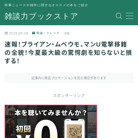
時事ニュースや雑学に関するオススメの本をご紹介
雑談力ブックストア
MENU
トップページ
2025.08.18
時事・トレンド
PR
プライバシーポリシー
速報！ブライアン・ムベウモ、マンU電撃移籍
運営者情報
の全貌！今夏最大級の驚愕劇を知らないと損
する！
記事内に商品プロモーションを含む場合があります
スポンサーリンク