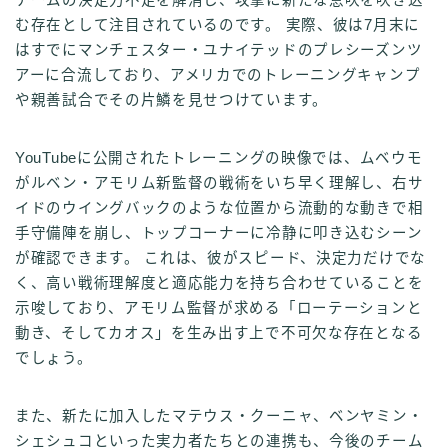
む存在として注目されているのです。 実際、彼は7月末に
はすでにマンチェスター・ユナイテッドのプレシーズンツ
アーに合流しており、アメリカでのトレーニングキャンプ
や親善試合でその片鱗を見せつけています。
YouTubeに公開されたトレーニングの映像では、ムベウモ
がルベン・アモリム新監督の戦術をいち早く理解し、右サ
イドのウイングバックのような位置から流動的な動きで相
手守備陣を崩し、トップコーナーに冷静に叩き込むシーン
が確認できます。 これは、彼がスピード、決定力だけでな
く、高い戦術理解度と適応能力を持ち合わせていることを
示唆しており、アモリム監督が求める「ローテーションと
動き、そしてカオス」を生み出す上で不可欠な存在となる
でしょう。
また、新たに加入したマテウス・クーニャ、ベンヤミン・
シェシュコといった実力者たちとの連携も、今後のチーム