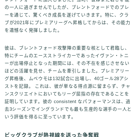
の一人に過ぎませんでしたが、ブレントフォードでのプレ
ーを通じて、驚くべき成長を遂げていきます。特に、クラ
ブが2021年にプレミアリーグへ昇格してからは、その能力
を遺憾なく発揮しました。
彼は、ブレントフォード攻撃陣の重要な核として君臨し、
特にチームのエースストライカーであったイヴァン・トニ
ーが出場停止となった期間には、その不在を感じさせない
ほどの活躍を見せ、チームを牽引しました。プレミアリー
グ昇格後、ムベウモは132試合に出場し、40ゴール28アシ
ストを記録。 これは、彼が単なる得点源に留まらず、チャ
ンスクリエイトにおいてもリーグ屈指の存在であることを
証明しています。彼の consistent なパフォーマンスは、過
去3シーズンでイングランドでも最も生産的な選手の一人と
いう評価を得るに至っています。
ビッグクラブが熱視線を送った争奪戦