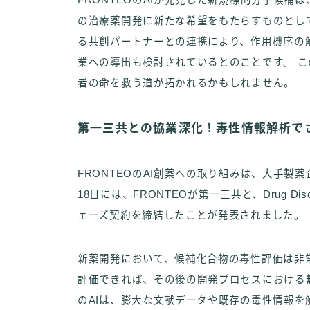
FRONTEOのAIが発見した新規標的分子候
の治療薬開発に新たな希望をもたらすものとし
る共創パートナーとの連携により、作用機序の
業への導出も検討されているとのことです。 こ
者の命を救う道が拓かれるかもしれません。
第一三共との協業深化！毒性情報解析でさ
FRONTEOのAI創薬への取り組みは、大手製
18日には、FRONTEOが第一三共と、Drug Dis
ェーズ契約を締結したことが発表されました。
新薬開発において、候補化合物の毒性評価は非
評価できれば、その後の開発プロセスにおける無
のAIは、膨大な文献データや既存の毒性情報