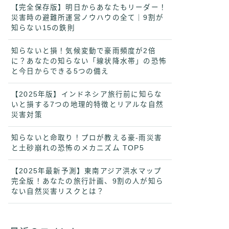
【完全保存版】明日からあなたもリーダー！
災害時の避難所運営ノウハウの全て｜9割が
知らない15の鉄則
知らないと損！気候変動で豪雨頻度が2倍
に？あなたの知らない「線状降水帯」の恐怖
と今日からできる5つの備え
【2025年版】インドネシア旅行前に知らな
いと損する7つの地理的特徴とリアルな自然
災害対策
知らないと命取り！プロが教える豪-雨災害
と土砂崩れの恐怖のメカニズム TOP5
【2025年最新予測】東南アジア洪水マップ
完全版！あなたの旅行計画、9割の人が知ら
ない自然災害リスクとは？