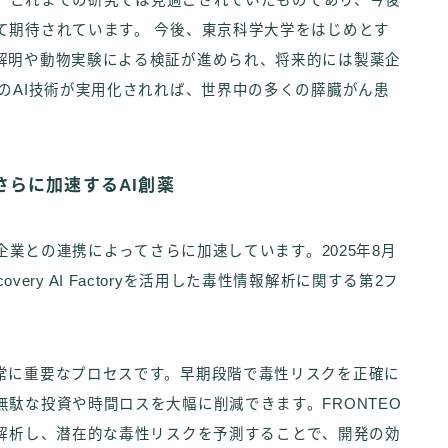
補は、これまでの研究では見過ごされていたものであり、今後
て期待されています。 今後、東京科学大学をはじめとす
解明や動物実験による検証が進められ、将来的には製薬企
のAI技術が実用化されれば、世界中の多くの膵臓がん患
らに加速するAI創薬
薬企業との連携によってさらに加速しています。2025年8月
covery AI Factoryを活用した毒性情報解析に関する第2フ
常に重要なプロセスです。早期段階で毒性リスクを正確に
駄な投資や時間ロスを大幅に削減できます。FRONTEO
を解析し、潜在的な毒性リスクを予測することで、開発の効