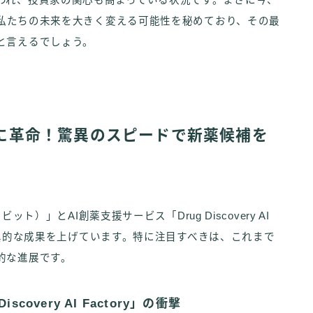
われ、投資家の関心も高まっている状況です。まさに今、
は、私たちの未来を大きく変える可能性を秘めており、その最
と言えるでしょう。
がんに革命！驚異のスピードで新薬候補を
ット）」とAI創薬支援サービス「Drug Discovery AI
野で驚異的な成果を上げています。特に注目すべきは、これまで
的な進展です。
overy AI Factory」の衝撃