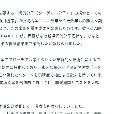
を要する「標的分子（ターゲット分子）」の探索と、その
作用機序」の仮説構築には、数年から十数年もの膨大な期
EOは、この常識を覆す成果を発表したのです。彼らのAI創
ctory（DDAIF）」が、膵臓がんの新規標的分子候補を、なんと
効果の検証結果まで確認したと報じられました。
創薬アプローチでは考えられない革新的な技術と言えるで
自然言語処理に特化しており、膨大な量の科学論文や医療データ
性や隠れたパターンを高精度で抽出する能力を持っていま
の成功確率を飛躍的に向上させ、開発期間とコストを大幅
早期発見が難しく、治療法も限られていました。