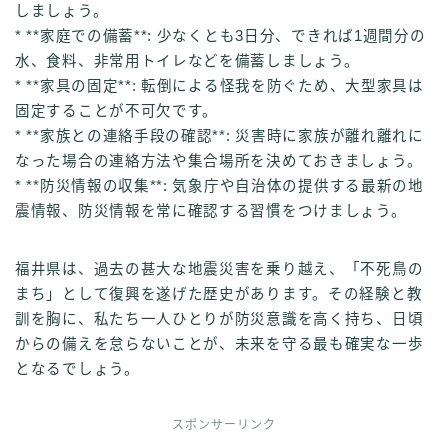
しましょう。
* **家庭での備蓄**: 少なくとも3日分、できれば1週間分の
水、食料、非常用トイレなどを備蓄しましょう。
* **家具の固定**: 転倒による怪我を防ぐため、大型家具は
固定することが不可欠です。
* **家族との連絡手段の確認**: 災害時に家族が離れ離れに
なった場合の連絡方法や集合場所を決めておきましょう。
* **防災情報の収集**: 気象庁や自治体の提供する最新の地
震情報、防災情報を常に確認する習慣をつけましょう。
福井県は、過去の甚大な地震災害を乗り越え、「不死鳥の
まち」として復興を遂げた歴史があります。その経験と教
訓を胸に、私たち一人ひとりが防災意識を高く持ち、日頃
からの備えを怠らないことが、未来を守る最も確実な一歩
となるでしょう。
スポンサーリンク