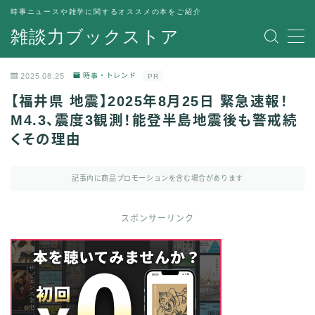
時事ニュースや雑学に関するオススメの本をご紹介
雑談力ブックストア
MENU
トップページ
2025.08.25
時事・トレンド
PR
プライバシーポリシー
【福井県 地震】2025年8月25日 緊急速報！
運営者情報
M4.3、震度3観測！能登半島地震後も警戒続
くその理由
記事内に商品プロモーションを含む場合があります
スポンサーリンク