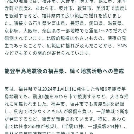
今回の地震では、福井市、大野市、勝山市、鯖江市、永平
寺町で震度2、あわら市、坂井市、敦賀市、美浜町で震度1
を観測するなど、福井県内の広い範囲で揺れを感じまし
た。隣接する石川県や富山県、長野県、愛知県、滋賀県、
京都府、大阪府、奈良県の一部地域でも震度1～2の揺れが
観測されています。比較的規模は小さいものの、深夜の発
生であったことや、広範囲に揺れが及んだことから、SNS
などでも多くの関心が寄せられています。
能登半島地震後の福井県、続く地震活動への警戒
実は、福井県では2024年1月1日に発生した令和6年能登半
島地震でも、震度5強をあわら市で観測するなど、大きな揺
れに見舞われました。福井市、坂井市でも震度5弱を記録
し、県内では少なくとも5人が軽傷を負い、一部地域で断水
が発生するなど、被害が報告されています。特に、あわら
市では住家255棟が被災し（半壊11棟、一部損壊244棟）、
農林水産業関連施設にも損壊がありました。