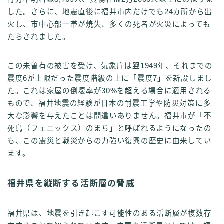
した。さらに、地震直後に福井市内だけでも24カ所から出
火し、市中心部一帯が焼失、多くの死者が火災によっても
たらされました。
この未曽有の被害を受け、気象庁は翌1949年、それまでの
震度6が上限だった震度階級の上に「震度7」を新設しまし
た。これは家屋の倒壊率が30%を超える場合に適用される
もので、福井地震の経験が日本の耐震工学や防災対策に多
大な影響を与えたことは間違いありません。福井市が「不
死鳥（フェニックス）のまち」と呼ばれるようになったの
も、この震災と戦災からの力強い復興の歴史に由来してい
ます。
福井県を縦断する活断層の脅威
福井県は、地震を引き起こす可能性のある活断層が複数存