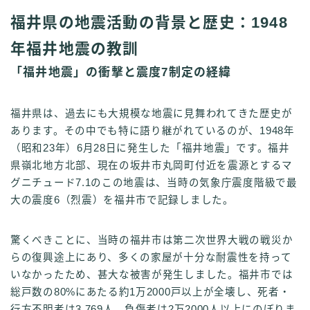
福井県の地震活動の背景と歴史：1948
年福井地震の教訓
「福井地震」の衝撃と震度7制定の経緯
福井県は、過去にも大規模な地震に見舞われてきた歴史が
あります。その中でも特に語り継がれているのが、1948年
（昭和23年）6月28日に発生した「福井地震」です。福井
県嶺北地方北部、現在の坂井市丸岡町付近を震源とするマ
グニチュード7.1のこの地震は、当時の気象庁震度階級で最
大の震度6（烈震）を福井市で記録しました。
驚くべきことに、当時の福井市は第二次世界大戦の戦災か
らの復興途上にあり、多くの家屋が十分な耐震性を持って
いなかったため、甚大な被害が発生しました。福井市では
総戸数の80%にあたる約1万2000戸以上が全壊し、死者・
行方不明者は3,769人、負傷者は2万2000人以上にのぼりま