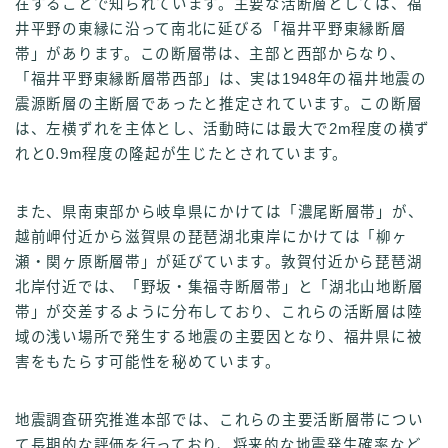
在することで知られています。主要な活断層としては、福
井平野の東縁に沿って南北に延びる「福井平野東縁断層
帯」があります。この断層帯は、主部と西部からなり、
「福井平野東縁断層帯西部」は、実は1948年の福井地震の
震源断層の主断層であったと推定されています。この断層
は、左横ずれを主体とし、活動時には最大で2m程度の横ず
れと0.9m程度の隆起が生じたとされています。
また、県南東部から岐阜県にかけては「濃尾断層帯」が、
越前岬付近から滋賀県の琵琶湖北東岸にかけては「柳ヶ
瀬・関ヶ原断層帯」が延びています。敦賀付近から琵琶湖
北岸付近では、「野坂・集福寺断層帯」と「湖北山地断層
帯」が交差するように分布しており、これらの活断層は陸
域の浅い場所で発生する地震の主要因となり、福井県に被
害をもたらす可能性を秘めています。
地震調査研究推進本部では、これらの主要活断層帯につい
て長期的な評価を行っており、将来的な地震発生確率など