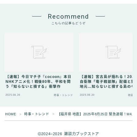
Recommend
こちらの記事もどうぞ
【速報】今日マチ子『cocoon』本日
【速報】宮古島が揺れる！202
NHKアニメ化！戦後80年、平和を問
自衛隊「電子戦部隊」配備と緊
う「知らないと損する」衝撃作
地元…知らないと損する島の今
2025.08.26
2025.08.20
時事・トレンド
時事・
HOME
時事・トレンド
【福井県 地震】2025年8月25日 緊急速報！M
＞
＞
2024–2026 雑談力ブックストア