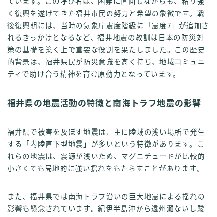
ています。この呼び名は、困難に直面しながらも、粘り強
く復興を遂げてきた福井市民の努力と希望の象徴です。戦
後復興期には、当時の気象庁震度階級に「震度7」が追加さ
れるきっかけとなるなど、福井地震の教訓は日本の防災対
策の基礎を築く上で重要な役割を果たしました。この歴史
的背景は、福井県民が防災意識を高く持ち、地域コミュニ
ティで助け合う精神を育む原動力となっています。
福井県の地震活動の特徴と南海トラフ地震の影響
福井県で被害を及ぼす地震は、主に陸域の浅い場所で発生
する「内陸直下型地震」が多いという特徴があります。こ
れらの地震は、震源が浅いため、マグニチュードが比較的
小さくても局地的に強い揺れをもたらすことがあります。
また、福井県では南海トラフ沿いの巨大地震による揺れの
影響も懸念されています。紀伊半島沖から遠州灘ないし駿