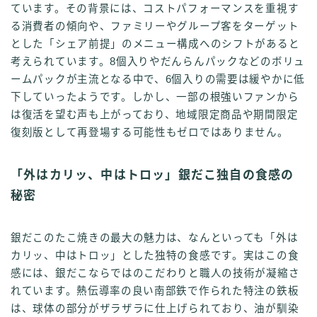
ています。その背景には、コストパフォーマンスを重視す
る消費者の傾向や、ファミリーやグループ客をターゲット
とした「シェア前提」のメニュー構成へのシフトがあると
考えられています。8個入りやだんらんパックなどのボリュ
ームパックが主流となる中で、6個入りの需要は緩やかに低
下していったようです。しかし、一部の根強いファンから
は復活を望む声も上がっており、地域限定商品や期間限定
復刻版として再登場する可能性もゼロではありません。
「外はカリッ、中はトロッ」銀だこ独自の食感の
秘密
銀だこのたこ焼きの最大の魅力は、なんといっても「外は
カリッ、中はトロッ」とした独特の食感です。実はこの食
感には、銀だこならではのこだわりと職人の技術が凝縮さ
れています。熱伝導率の良い南部鉄で作られた特注の鉄板
は、球体の部分がザラザラに仕上げられており、油が馴染