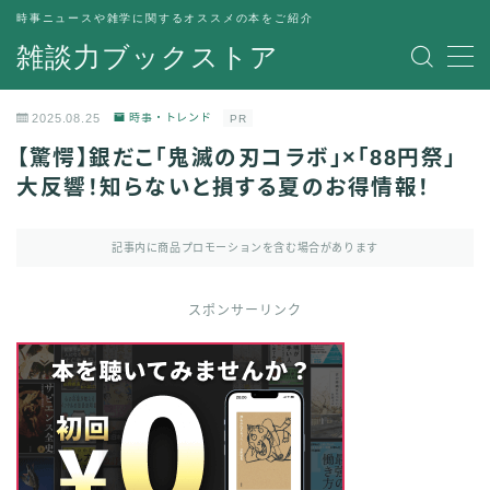
時事ニュースや雑学に関するオススメの本をご紹介
雑談力ブックストア
MENU
トップページ
2025.08.25
時事・トレンド
PR
プライバシーポリシー
【驚愕】銀だこ「鬼滅の刃コラボ」×「88円祭」
運営者情報
大反響！知らないと損する夏のお得情報！
記事内に商品プロモーションを含む場合があります
スポンサーリンク