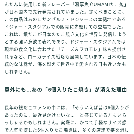
んだんに使用した新フレーバー「濃厚魚介UMAMIたこ焼」
が日本国内で先行発売されていました。驚くべきことに、
この商品はあのロサンゼルス・ドジャースの本拠地である
ドジャー・スタジアムでの販売に先駆けての登場でした。
これは、銀だこが日本のたこ焼き文化を世界に発信しよう
とする強い意欲の表れであり、ドジャー・スタジアムでは
現地の食文化に合わせた「チーズ＆ワカモレ」味も提供さ
れるなど、ローカライズ戦略も展開しています。日本の伝
統的な味覚が、海を越えて世界中で愛される日も近いかも
しれません。
意外にも…あの「6個入りたこ焼き」が消えた理由
長年の銀だこファンの中には、「そういえば昔は6個入りが
あったのに、最近見かけないな…」と感じている方もいら
っしゃるかもしれません。実際に、かつて手軽なサイズ感
で人気を博した6個入りたこ焼きは、多くの店舗で姿を消し