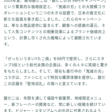
2025年夏、築地銀だこは「銀だこの日 88円キャンペーン」
という驚異的な価格設定と、「鬼滅の刃」との大規模コラ
ボレーションという二つの大きな話題で、日本の食文化に
新たな旋風を巻き起こしました。これらのキャンペーン
は、単なる商品提供に留まらず、顧客への感謝の還元、そ
して人気コンテンツとの相乗効果によるブランド価値向上
という、計算し尽くされた戦略によって展開されていま
す。
「ぜったいうまい!!たこ焼」を88円で提供し、さらにスタ
ンプ3倍という前代未聞の企画は、多くの人々に笑顔と驚き
をもたらしました。そして、現在も進行中の「鬼滅の刃」
コラボは、ファンにとって特別な購買体験を提供し、銀だ
この店舗を「聖地巡礼」の場へと変えています。
銀だこは、年間を通して福袋や創業祭、地域限定メニュ
ー、新フレーバーの開発など、常に新しい挑戦を続けてい
ます。ドジャー・スタジアムへの出店に代表されるよう