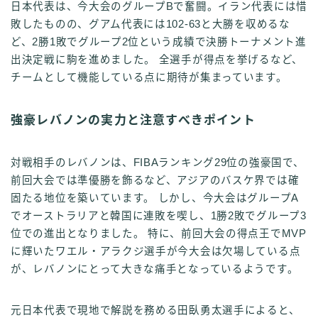
日本代表は、今大会のグループBで奮闘。イラン代表には惜
敗したものの、グアム代表には102-63と大勝を収めるな
ど、2勝1敗でグループ2位という成績で決勝トーナメント進
出決定戦に駒を進めました。 全選手が得点を挙げるなど、
チームとして機能している点に期待が集まっています。
強豪レバノンの実力と注意すべきポイント
対戦相手のレバノンは、FIBAランキング29位の強豪国で、
前回大会では準優勝を飾るなど、アジアのバスケ界では確
固たる地位を築いています。 しかし、今大会はグループA
でオーストラリアと韓国に連敗を喫し、1勝2敗でグループ3
位での進出となりました。 特に、前回大会の得点王でMVP
に輝いたワエル・アラクジ選手が今大会は欠場している点
が、レバノンにとって大きな痛手となっているようです。
元日本代表で現地で解説を務める田臥勇太選手によると、