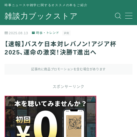
時事ニュースや雑学に関するオススメの本をご紹介
雑談力ブックストア
MENU
トップページ
2025.08.13
時事・トレンド
PR
プライバシーポリシー
【速報】バスケ日本対レバノン！アジア杯
運営者情報
2025、運命の激突！決勝T進出へ
記事内に商品プロモーションを含む場合があります
スポンサーリンク