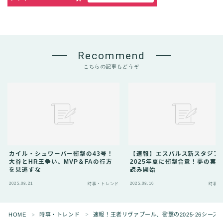
Recommend
こちらの記事もどうぞ
カイル・シュワーバー衝撃の43号！
【速報】エスパルス新スタジア
大谷とHR王争い、MVP＆FAの行方
2025年夏に衝撃合意！夢の実
を見逃すな
読み開始
2025.08.21
2025.08.16
時事・トレンド
時事・
HOME
時事・トレンド
速報！王者リヴァプール、衝撃の2025-26シー
＞
＞