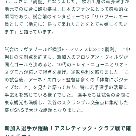
て、まさに「凱旋」となりました。 横浜出身の遠藤選手が
地元での試合に臨む姿は、日本のファンにとって感動的な
瞬間であり、試合前のインタビューでは「リバプールの一
員として（地元に）帰って来れたことをとても嬉しく思い
ます」と語っています。
試合はリヴァプールが横浜F・マリノスに3-1で勝利。 上中
朝日の先制点を許すも、新加入のフロリアン・ヴィルツが
同点ゴールを決めると、10代のトレイ・ニョーニとリオ・
ヌグモハが続いて得点を挙げ、逆転勝利を飾りました。 こ
の試合後、アーネ・スロット監督は多くの「非常にポジテ
ィブなこと」を見たと語っており、特に若手選手の活躍に
手応えを感じている様子でした。 選手たちは試合の合間に
東京観光も満喫し、渋谷のスクランブル交差点に集結した
姿がSNSで大きな話題となりました。
新加入選手が躍動！アスレティック・クラブ戦で確