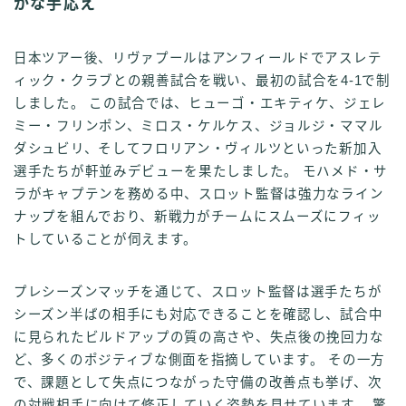
かな手応え
日本ツアー後、リヴァプールはアンフィールドでアスレテ
ィック・クラブとの親善試合を戦い、最初の試合を4-1で制
しました。 この試合では、ヒューゴ・エキティケ、ジェレ
ミー・フリンポン、ミロス・ケルケス、ジョルジ・ママル
ダシュビリ、そしてフロリアン・ヴィルツといった新加入
選手たちが軒並みデビューを果たしました。 モハメド・サ
ラがキャプテンを務める中、スロット監督は強力なライン
ナップを組んでおり、新戦力がチームにスムーズにフィッ
トしていることが伺えます。
プレシーズンマッチを通じて、スロット監督は選手たちが
シーズン半ばの相手にも対応できることを確認し、試合中
に見られたビルドアップの質の高さや、失点後の挽回力な
ど、多くのポジティブな側面を指摘しています。 その一方
で、課題として失点につながった守備の改善点も挙げ、次
の対戦相手に向けて修正していく姿勢を見せています。 驚