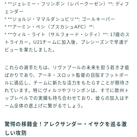
* **ジェレミー・フリンポン（レバークーゼン）**: ディフ
ェンダー
* **ジョルジ・ママルダシュビリ**: ゴールキーパー
* **アーミン・ペシ（プスカシュAFC）**:
* **ウィル・ライト（サルフォード・シティ）**: 17歳のス
トライカー。U21チームに加入後、プレシーズンで早速デ
ビューを果たしました。
これらの選手たちは、リヴァプールの未来を担う若き才能
ばかりであり、アーネ・スロット監督の目指すフットボー
ルに適応し、チームに新たな活力をもたらすことが期待さ
れています。特にヴィルツやフリンポンは、すでに欧州ト
ップレベルでの実績も持ち合わせており、彼らの加入はチ
ーム全体の底上げに繋がるでしょう。
驚愕の移籍金！アレクサンダー・イサクを巡る激
しい攻防