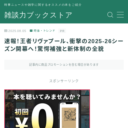
時事ニュースや雑学に関するオススメの本をご紹介
雑談力ブックストア
MENU
トップページ
2025.08.05
時事・トレンド
PR
プライバシーポリシー
速報！王者リヴァプール、衝撃の2025-26シー
運営者情報
ズン開幕へ！驚愕補強と新体制の全貌
記事内に商品プロモーションを含む場合があります
スポンサーリンク