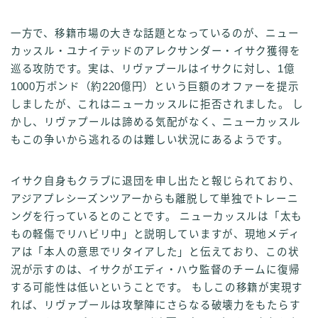
一方で、移籍市場の大きな話題となっているのが、ニュー
カッスル・ユナイテッドのアレクサンダー・イサク獲得を
巡る攻防です。実は、リヴァプールはイサクに対し、1億
1000万ポンド（約220億円）という巨額のオファーを提示
しましたが、これはニューカッスルに拒否されました。 し
かし、リヴァプールは諦める気配がなく、ニューカッスル
もこの争いから逃れるのは難しい状況にあるようです。
イサク自身もクラブに退団を申し出たと報じられており、
アジアプレシーズンツアーからも離脱して単独でトレーニ
ングを行っているとのことです。 ニューカッスルは「太も
もの軽傷でリハビリ中」と説明していますが、現地メディ
アは「本人の意思でリタイアした」と伝えており、この状
況が示すのは、イサクがエディ・ハウ監督のチームに復帰
する可能性は低いということです。 もしこの移籍が実現す
れば、リヴァプールは攻撃陣にさらなる破壊力をもたらす