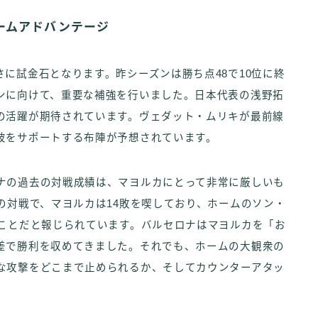
ームアドバンテージ
に試金石となります。昨シーズンは勝ち点48で10位に終
ンに向けて、重要な補強を行いました。日本代表の浅野拓
の活躍が期待されています。ヴェダット・ムリキが最前線
彼をサポートする布陣が予想されています。
ナの過去の対戦成績は、マヨルカにとって非常に厳しいも
の対戦で、マヨルカは14敗を喫しており、ホームのソン・
のことだと報じられています。バルセロナはマヨルカを「お
差で勝利を収めてきました。それでも、ホームの大観衆の
な攻撃をどこまで止められるか、そしてカウンターアタッ