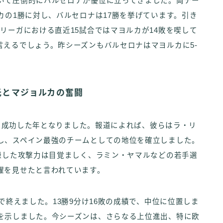
いて圧倒的にバルセロナが優位に立ってきました。両チー
カの1勝に対し、バルセロナは17勝を挙げています。引き
リーガにおける直近15試合ではマヨルカが14敗を喫して
えるでしょう。昨シーズンもバルセロナはマヨルカに5-
栄光とマジョルカの奮闘
非常に成功した年となりました。報道によれば、彼らはラ・リ
し、スペイン最強のチームとしての地位を確立しました。
録した攻撃力は目覚ましく、ラミン・ヤマルなどの若手選
躍を見せたと言われています。
で終えました。13勝9分け16敗の成績で、中位に位置しま
を示しました。今シーズンは、さらなる上位進出、特に欧