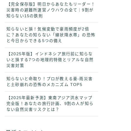
【完全保存版】明日からあなたもリーダー！
災害時の避難所運営ノウハウの全て｜9割が
知らない15の鉄則
知らないと損！気候変動で豪雨頻度が2倍
に？あなたの知らない「線状降水帯」の恐怖
と今日からできる5つの備え
【2025年版】インドネシア旅行前に知らな
いと損する7つの地理的特徴とリアルな自然
災害対策
知らないと命取り！プロが教える豪-雨災害
と土砂崩れの恐怖のメカニズム TOP5
【2025年最新予測】東南アジア洪水マップ
完全版！あなたの旅行計画、9割の人が知ら
ない自然災害リスクとは？