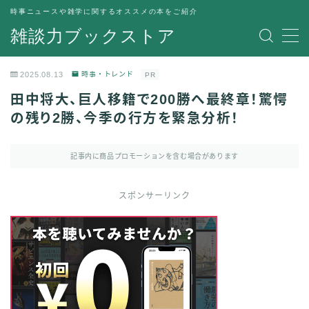
時事ニュースや雑学に関するオススメの本をご紹介
雑談力ブックストア
MENU
トップページ
2025.08.13
時事・トレンド
PR
プライバシーポリシー
田中将大、巨人移籍で200勝へ最終章！驚愕
運営者情報
の残り2勝、今季の行方を緊急分析！
記事内に商品プロモーションを含む場合があります
スポンサーリンク