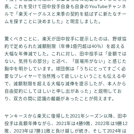
表。これを受けて田中投手自身も自身のYouTubeチャンネ
ルで「楽天イーグルスと来季の契約を結ばずに新たなチー
ムを探すことに決めました」と明言しました。
驚くべきことに、楽天が田中投手に提示したのは、野球協
約で定められた減額制限（年俸1億円超は40％）を超える
大幅な年俸減でした。これに対し、田中投手は「金額では
ない。気持ちの部分」と述べ、「居場所がない」と感じた
胸中を明かしています。球団側は「うちにとってすごく必
要なプレイヤーで当然残って欲しいということも伝える中
で、減額制限を超える大幅な減俸を提示したが、本人から
自由契約にしてほしいと申し出があった」と説明してお
り、双方の間に認識の齟齬があったことが伺えます。
ヤンキースから楽天に復帰した2021年シーズン以降、田中
投手は高額年俸ながら、2021年は4勝9敗、2022年は9勝12
敗、2023年は7勝11敗と負け越しが続き、そして2024年は