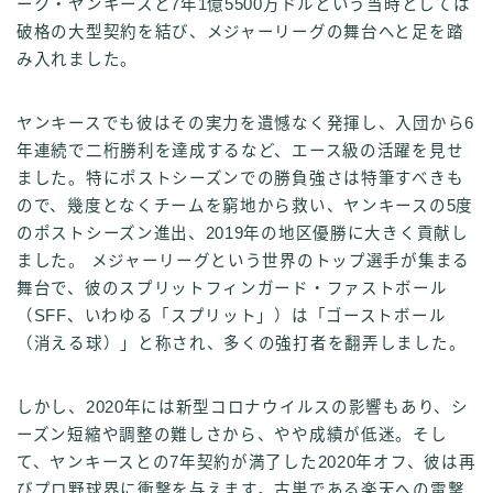
ーク・ヤンキースと7年1億5500万ドルという当時としては
破格の大型契約を結び、メジャーリーグの舞台へと足を踏
み入れました。
ヤンキースでも彼はその実力を遺憾なく発揮し、入団から6
年連続で二桁勝利を達成するなど、エース級の活躍を見せ
ました。特にポストシーズンでの勝負強さは特筆すべきも
ので、幾度となくチームを窮地から救い、ヤンキースの5度
のポストシーズン進出、2019年の地区優勝に大きく貢献し
ました。 メジャーリーグという世界のトップ選手が集まる
舞台で、彼のスプリットフィンガード・ファストボール
（SFF、いわゆる「スプリット」）は「ゴーストボール
（消える球）」と称され、多くの強打者を翻弄しました。
しかし、2020年には新型コロナウイルスの影響もあり、シ
ーズン短縮や調整の難しさから、やや成績が低迷。そし
て、ヤンキースとの7年契約が満了した2020年オフ、彼は再
びプロ野球界に衝撃を与えます。古巣である楽天への電撃