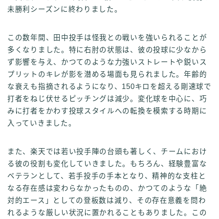
未勝利シーズンに終わりました。
この数年間、田中投手は怪我との戦いを強いられることが
多くなりました。特に右肘の状態は、彼の投球に少なから
ず影響を与え、かつてのような力強いストレートや鋭いス
プリットのキレが影を潜める場面も見られました。年齢的
な衰えも指摘されるようになり、150キロを超える剛速球で
打者をねじ伏せるピッチングは減少。変化球を中心に、巧
みに打者をかわす投球スタイルへの転換を模索する時期に
入っていきました。
また、楽天では若い投手陣の台頭も著しく、チームにおけ
る彼の役割も変化していきました。もちろん、経験豊富な
ベテランとして、若手投手の手本となり、精神的な支柱と
なる存在感は変わらなかったものの、かつてのような「絶
対的エース」としての登板数は減り、その存在意義を問わ
れるような厳しい状況に置かれることもありました。この