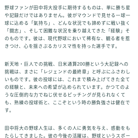
野球ファンが田中将大投手に期待するものは、単に勝ち星
や記録だけではありません。彼がマウンドで見せる一球一
球に込める「氣持ち」、どんな状況でも諦めずに戦い抜く
「闘志」、そして困難な状況を乗り越えてきた「経験」そ
のものです。彼は、現代野球において稀有な、観る者を惹
きつけ、心を揺さぶるカリスマ性を持った選手です。
新天地・巨人での挑戦、日米通算200勝という大記録への
挑戦は、まさに「レジェンドの最終章」と呼ぶにふさわし
いものです。彼の投球には、これまで積み上げてきた全て
の経験と、未来への希望が込められています。かつてのよ
うな圧倒的な力でねじ伏せるピッチングが見られなくて
も、熟練の投球術と、ここぞという時の勝負強さは健在で
す。
田中将大の野球人生は、多くの人に勇気を与え、感動をも
たらしてきました。彼の今後の活躍は、野球というスポー