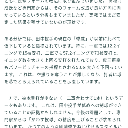
ともに投球フォームの改造に取り組んでいました。 高橋尚
成氏など専門家からは、そのフォーム改造が良い方向に向
かっているという分析も出ていましたが、実戦ではまだ安
定した結果を残せていないのが現状です。
ある分析では、田中投手の現在の「球威」が以前に比べて
低下していると指摘されています。特に、一軍では12.2イ
ニングで15被安打、二軍でも57.2イニングで73被安打と、
イニング数を大きく上回る安打を打たれており、奪三振率
もパワーピッチャーの指標とされる9.0を大きく下回ってい
ます。 これは、空振りを奪うことが難しくなり、打者に球
を芯でとらえられていることを示唆しています。
一方で、被本塁打が少ない（一二軍合わせて1本）というデ
ータもあります。 これは、田中投手が低めへの制球ができ
ていることの証拠かもしれません。今後の課題として、専
門家からは「かわす投球」の精度を上げることが求められ
ています。 かつてのような剛速球でねじ伏せるスタイルか