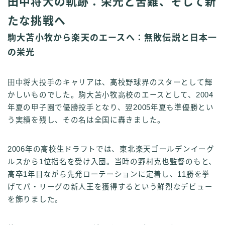
田中将大の軌跡：栄光と苦難、そして新
たな挑戦へ
駒大苫小牧から楽天のエースへ：無敗伝説と日本一
の栄光
田中将大投手のキャリアは、高校野球界のスターとして輝
かしいものでした。駒大苫小牧高校のエースとして、2004
年夏の甲子園で優勝投手となり、翌2005年夏も準優勝とい
う実績を残し、その名は全国に轟きました。
2006年の高校生ドラフトでは、東北楽天ゴールデンイーグ
ルスから1位指名を受け入団。当時の野村克也監督のもと、
高卒1年目ながら先発ローテーションに定着し、11勝を挙
げてパ・リーグの新人王を獲得するという鮮烈なデビュー
を飾りました。