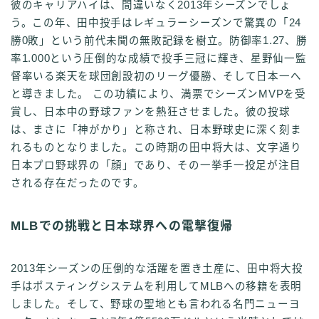
彼のキャリアハイは、間違いなく2013年シーズンでしょ
う。この年、田中投手はレギュラーシーズンで驚異の「24
勝0敗」という前代未聞の無敗記録を樹立。防御率1.27、勝
率1.000という圧倒的な成績で投手三冠に輝き、星野仙一監
督率いる楽天を球団創設初のリーグ優勝、そして日本一へ
と導きました。 この功績により、満票でシーズンMVPを受
賞し、日本中の野球ファンを熱狂させました。彼の投球
は、まさに「神がかり」と称され、日本野球史に深く刻ま
れるものとなりました。この時期の田中将大は、文字通り
日本プロ野球界の「顔」であり、その一挙手一投足が注目
される存在だったのです。
MLBでの挑戦と日本球界への電撃復帰
2013年シーズンの圧倒的な活躍を置き土産に、田中将大投
手はポスティングシステムを利用してMLBへの移籍を表明
しました。そして、野球の聖地とも言われる名門ニューヨ