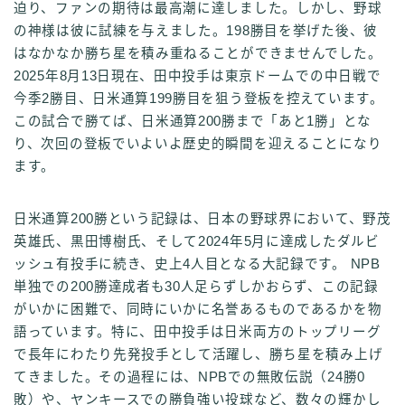
迫り、ファンの期待は最高潮に達しました。しかし、野球
の神様は彼に試練を与えました。198勝目を挙げた後、彼
はなかなか勝ち星を積み重ねることができませんでした。
2025年8月13日現在、田中投手は東京ドームでの中日戦で
今季2勝目、日米通算199勝目を狙う登板を控えています。
この試合で勝てば、日米通算200勝まで「あと1勝」とな
り、次回の登板でいよいよ歴史的瞬間を迎えることになり
ます。
日米通算200勝という記録は、日本の野球界において、野茂
英雄氏、黒田博樹氏、そして2024年5月に達成したダルビ
ッシュ有投手に続き、史上4人目となる大記録です。 NPB
単独での200勝達成者も30人足らずしかおらず、この記録
がいかに困難で、同時にいかに名誉あるものであるかを物
語っています。特に、田中投手は日米両方のトップリーグ
で長年にわたり先発投手として活躍し、勝ち星を積み上げ
てきました。その過程には、NPBでの無敗伝説（24勝0
敗）や、ヤンキースでの勝負強い投球など、数々の輝かし