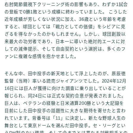
右肘関節鏡視下クリーニング術の影響もあり、わずか1試合
の登板で0勝1敗という成績に終わっていました。 こうした
近年成績が芳しくない状況に加え、36歳という年齢を考慮
すると、球団としては「戦力としての価値」をシビアに見
ざるを得なかったのかもしれません。しかし、球団創設以
来最大の功労者であり、日本一に導いた絶対的エースに対
しての減俸提示、そして自由契約という選択は、多くのフ
ァンに複雑な感情を抱かせました。
そんな中、田中投手の新天地として浮上したのが、原辰徳
監督（当時）率いる読売ジャイアンツでした。2024年12月
16日には巨人が獲得に向けた調査に乗り出していることが
報じられ、同24日には正式な契約合意が発表されました。
巨人は、ベテランの経験と日米通算200勝という大記録を
目前にした田中投手の話題性に大きな期待を寄せたと言わ
れています。背番号は「11」に決定し、新たな野球人生の
舞台として東京ドームを選んだ田中投手。セ・リーグとい
うDH制のない環境、そして今までとは異なる対戦相手との