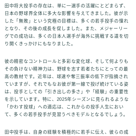
田中将大投手の存在は、単に一選手の活躍にとどまらず、
日本の野球界全体に多大な影響を与えてきました。彼が示
した「無敗」という究極の目標は、多くの若手投手の憧れ
となり、その後の成長を促しました。また、メジャーリー
グでの成功は、多くの日本人選手が海外に挑戦する道を切
り開くきっかけにもなりました。
彼の精密なコントロールと多彩な変化球、そして何よりも
その負けない精神力は、野球を志す若者たちにとっての最
高の教材です。近年は、球速や奪三振率の低下が指摘され
ていますが、それでもなお彼が第一線で投げ続けている姿
は、投手としての「引き出しの多さ」や「経験」の重要性
を示しています。特に、2025年シーズンに見られるような
「かわす投球」への適応は、これからの投手人生におい
て、多くの若手投手が見習うべきモデルとなるでしょう。
田中投手は、自身の経験を積極的に若手に伝え、彼らの成