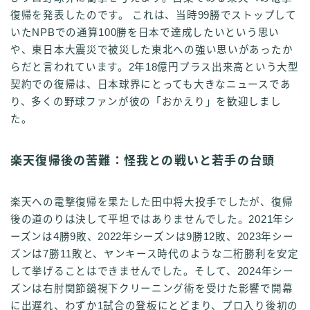
復帰を発表したのです。 これは、当時99勝でストップして
いたNPBでの通算100勝を日本で達成したいという思い
や、東日本大震災で被災した東北への強い思いがあったか
らだと言われています。2年18億円プラス出来高という大型
契約での復帰は、日本球界にとっても大きなニュースであ
り、多くの野球ファンが彼の「おかえり」を歓迎しまし
た。
楽天復帰後の苦難：怪我との戦いと若手の台頭
楽天への電撃復帰を果たした田中将大投手でしたが、復帰
後の道のりは決して平坦ではありませんでした。2021年シ
ーズンは4勝9敗、2022年シーズンは9勝12敗、2023年シー
ズンは7勝11敗と、ヤンキース時代のような二桁勝利を安定
して挙げることはできませんでした。そして、2024年シー
ズンは右肘関節鏡視下クリーニング術を受けた影響で開幕
に出遅れ、わずか1試合の登板にとどまり、プロ入り後初の