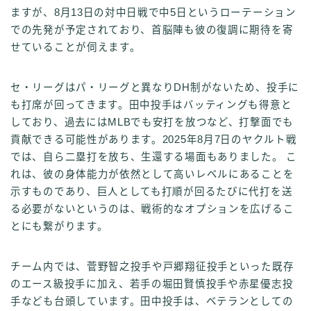
ますが、8月13日の対中日戦で中5日というローテーション
での先発が予定されており、首脳陣も彼の復調に期待を寄
せていることが伺えます。
セ・リーグはパ・リーグと異なりDH制がないため、投手に
も打席が回ってきます。田中投手はバッティングも得意と
しており、過去にはMLBでも安打を放つなど、打撃面でも
貢献できる可能性があります。2025年8月7日のヤクルト戦
では、自ら二塁打を放ち、生還する場面もありました。 こ
れは、彼の身体能力が依然として高いレベルにあることを
示すものであり、巨人としても打順が回るたびに代打を送
る必要がないというのは、戦術的なオプションを広げるこ
とにも繋がります。
チーム内では、菅野智之投手や戸郷翔征投手といった既存
のエース級投手に加え、若手の堀田賢慎投手や赤星優志投
手なども台頭しています。田中投手は、ベテランとしての