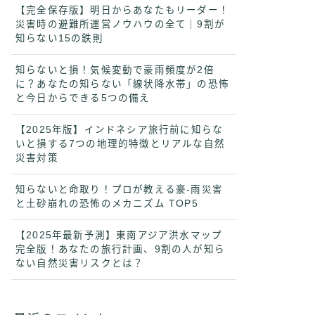
【完全保存版】明日からあなたもリーダー！
災害時の避難所運営ノウハウの全て｜9割が
知らない15の鉄則
知らないと損！気候変動で豪雨頻度が2倍
に？あなたの知らない「線状降水帯」の恐怖
と今日からできる5つの備え
【2025年版】インドネシア旅行前に知らな
いと損する7つの地理的特徴とリアルな自然
災害対策
知らないと命取り！プロが教える豪-雨災害
と土砂崩れの恐怖のメカニズム TOP5
【2025年最新予測】東南アジア洪水マップ
完全版！あなたの旅行計画、9割の人が知ら
ない自然災害リスクとは？