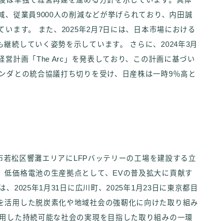
今後は単独で経営再建を進める方針を示しています。具体
減、従業員9000人の削減などが挙げられており、内田誠
います。 また、2025年2月7日には、日本市場における
継続していく姿勢を示しています。 さらに、2024年3月
営計画「The Arc」を発表しており、この計画に基づい
ホンダとの統合協議打ち切りを受け、日産株は一時9％高と
。
州市若松区響灘エリアにLFPバッテリーの工場を建設する立
、低価格電池の生産拠点として、EVの普及拡大に貢献す
2025年1月31日に広川町、2025年1月23日に東京都目
を活用した脱炭素化や地域社会の強靭化に向けた取り組み
活用した持続可能な社会の実現を目指した取り組みの一環