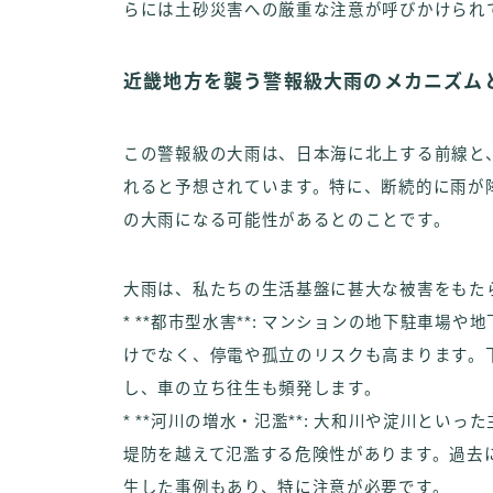
らには土砂災害への厳重な注意が呼びかけられ
近畿地方を襲う警報級大雨のメカニズム
この警報級の大雨は、日本海に北上する前線と
れると予想されています。特に、断続的に雨が
の大雨になる可能性があるとのことです。
大雨は、私たちの生活基盤に甚大な被害をもた
* **都市型水害**: マンションの地下駐車
けでなく、停電や孤立のリスクも高まります。
し、車の立ち往生も頻発します。
* **河川の増水・氾濫**: 大和川や淀川と
堤防を越えて氾濫する危険性があります。過去
生した事例もあり、特に注意が必要です。