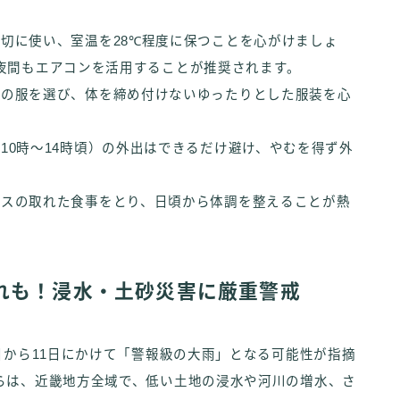
ンを適切に使い、室温を28℃程度に保つことを心がけましょ
夜間もエアコンを活用することが推奨されます。
れた素材の服を選び、体を締め付けないゆったりとした服装を心
間帯（10時～14時頃）の外出はできるだけ避け、やむを得ず外
とバランスの取れた食事をとり、日頃から体調を整えることが熱
れも！浸水・土砂災害に厳重警戒
日から11日にかけて「警報級の大雨」となる可能性が指摘
らは、近畿地方全域で、低い土地の浸水や河川の増水、さ