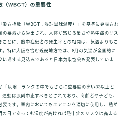
（WBGT）の重要性
「暑さ指数（WBGT：湿球黒球温度）」を基準に発表され
、風の要素から算出され、人体が感じる暑さや熱中症のリス
きことに、熱中症患者の発生率との相関は、気温よりもこ
す。特に大阪を含む近畿地方では、8月の気温が全国的に
クに達する見込みであると日本気象協会も発表していま
が「危険」ランクの中でもさらに重要度の高い33以上と
、運動は原則中止すべきとされており、高齢者や子ども、
必要です。室内においてもエアコンを適切に使用し、熱が
雨の日であっても湿度が高ければ熱中症のリスクは高まる