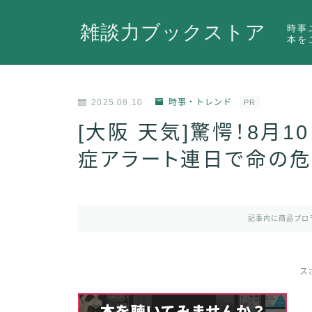
雑談力ブックストア
時事
本を
2025.08.10
時事・トレンド
PR
[大阪 天気]驚愕！8月
症アラート連日で命の危
記事内に商品プロ
ス