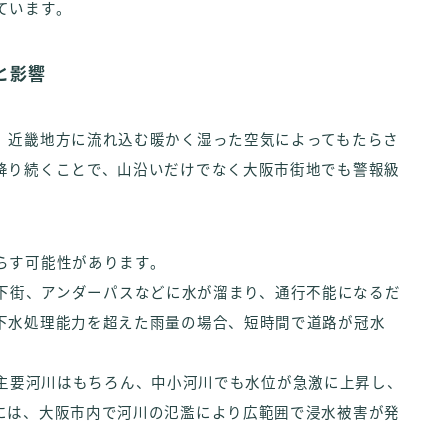
ています。
と影響
、近畿地方に流れ込む暖かく湿った空気によってもたらさ
降り続くことで、山沿いだけでなく大阪市街地でも警報級
らす可能性があります。
場や地下街、アンダーパスなどに水が溜まり、通行不能になるだ
下水処理能力を超えた雨量の場合、短時間で道路が冠水
いった主要河川はもちろん、中小河川でも水位が急激に上昇し、
には、大阪市内で河川の氾濫により広範囲で浸水被害が発