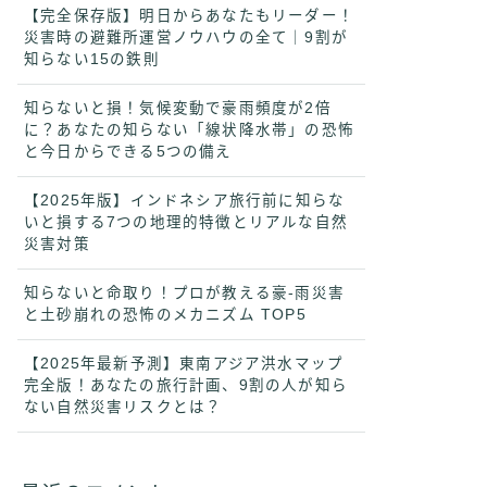
【完全保存版】明日からあなたもリーダー！
災害時の避難所運営ノウハウの全て｜9割が
知らない15の鉄則
知らないと損！気候変動で豪雨頻度が2倍
に？あなたの知らない「線状降水帯」の恐怖
と今日からできる5つの備え
【2025年版】インドネシア旅行前に知らな
いと損する7つの地理的特徴とリアルな自然
災害対策
知らないと命取り！プロが教える豪-雨災害
と土砂崩れの恐怖のメカニズム TOP5
【2025年最新予測】東南アジア洪水マップ
完全版！あなたの旅行計画、9割の人が知ら
ない自然災害リスクとは？