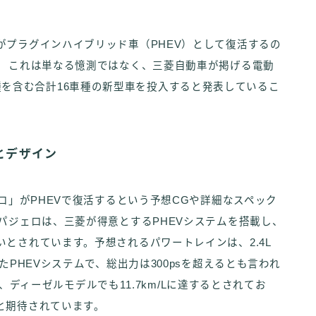
がプラグインハイブリッド車（PHEV）として復活するの
。 これは単なる憶測ではなく、三菱自動車が掲げる電動
車9車種を含む合計16車種の新型車を投入すると発表しているこ
クとデザイン
ロ」がPHEVで復活するという予想CGや詳細なスペック
パジェロは、三菱が得意とするPHEVシステムを搭載し、
とされています。予想されるパワートレインは、2.4L
たPHEVシステムで、総出力は300psを超えるとも言われ
/L、ディーゼルモデルでも11.7km/Lに達するとされてお
と期待されています。