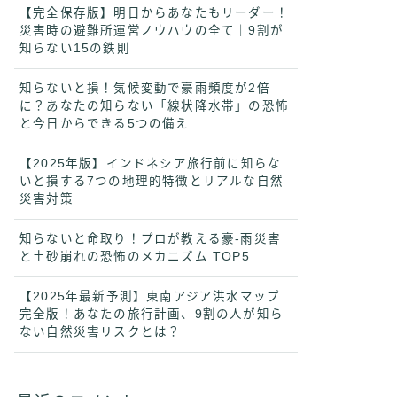
【完全保存版】明日からあなたもリーダー！
災害時の避難所運営ノウハウの全て｜9割が
知らない15の鉄則
知らないと損！気候変動で豪雨頻度が2倍
に？あなたの知らない「線状降水帯」の恐怖
と今日からできる5つの備え
【2025年版】インドネシア旅行前に知らな
いと損する7つの地理的特徴とリアルな自然
災害対策
知らないと命取り！プロが教える豪-雨災害
と土砂崩れの恐怖のメカニズム TOP5
【2025年最新予測】東南アジア洪水マップ
完全版！あなたの旅行計画、9割の人が知ら
ない自然災害リスクとは？