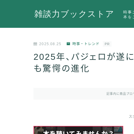
雑談力ブックストア
時事
本を
2025.08.25
時事・トレンド
PR
2025年、パジェロが遂
も驚愕の進化
記事内に商品プロ
ス