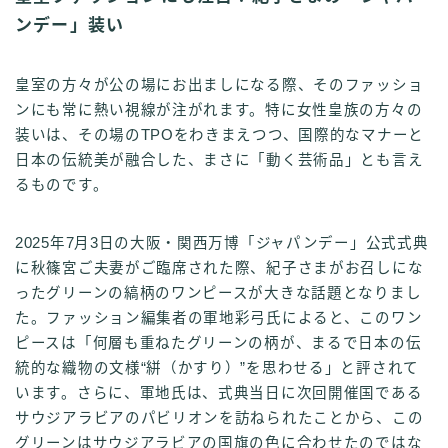
ンデー」装い
皇室の方々が公の場にお出ましになる際、そのファッショ
ンにも常に熱い視線が注がれます。特に女性皇族の方々の
装いは、その場のTPOをわきまえつつ、国際的なマナーと
日本の伝統美が融合した、まさに「動く芸術品」とも言え
るものです。
2025年7月3日の大阪・関西万博「ジャパンデー」公式式典
に秋篠宮ご夫妻がご臨席された際、紀子さまがお召しにな
ったグリーンの縞柄のワンピースが大きな話題となりまし
た。ファッション編集者の軍地彩弓氏によると、このワン
ピースは「何層も重ねたグリーンの柄が、まるで日本の伝
統的な織物の文様“絣（かすり）”を思わせる」と評されて
います。さらに、軍地氏は、式典当日に次回開催国である
サウジアラビアのパビリオンを訪ねられたことから、この
グリーンはサウジアラビアの国旗の色に合わせたのではな