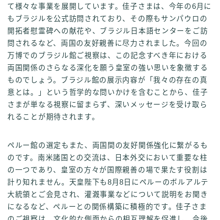
て様々な事業を展開しています。佳子さまは、今年の6月に
もブラジルを公式訪問されており、その際もサンパウロの
開拓者慰霊碑への献花や、ブラジル日本語センターをご訪
問されるなど、両国の友好親善に尽力されました。今回の
万博でのブラジル館ご視察は、この記念すべき年における
両国関係のさらなる深化を願う皇室の強い思いを象徴する
ものでしょう。ブラジル館の展示内容が「我々の存在の真
意とは。」という哲学的な問いかけを含むことから、佳子
さまが単なる視察に留まらず、深いメッセージを受け取ら
れることが期待されます。
ペルー館の選定もまた、両国間の友好関係強化に繋がるも
のです。南米諸国との交流は、日本外交において重要な柱
の一つであり、皇室の方々が国際親善の場で果たす役割は
計り知れません。天皇陛下も8月8日にペルーのボルアルテ
大統領とご会見され、灌漑事業などについて説明をお聞き
になるなど、ペルーとの関係構築に積極的です。佳子さま
のご視察は、文化的な側面からの相互理解を促進し、今後