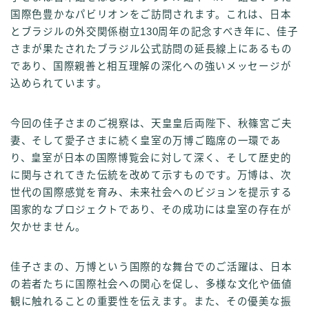
国際色豊かなパビリオンをご訪問されます。これは、日本
とブラジルの外交関係樹立130周年の記念すべき年に、佳子
さまが果たされたブラジル公式訪問の延長線上にあるもの
であり、国際親善と相互理解の深化への強いメッセージが
込められています。
今回の佳子さまのご視察は、天皇皇后両陛下、秋篠宮ご夫
妻、そして愛子さまに続く皇室の万博ご臨席の一環であ
り、皇室が日本の国際博覧会に対して深く、そして歴史的
に関与されてきた伝統を改めて示すものです。万博は、次
世代の国際感覚を育み、未来社会へのビジョンを提示する
国家的なプロジェクトであり、その成功には皇室の存在が
欠かせません。
佳子さまの、万博という国際的な舞台でのご活躍は、日本
の若者たちに国際社会への関心を促し、多様な文化や価値
観に触れることの重要性を伝えます。また、その優美な振