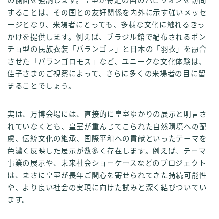
の側面を強調します。皇室が特定の国のパビリオンを訪問
することは、その国との友好関係を内外に示す強いメッセ
ージとなり、来場者にとっても、多様な文化に触れるきっ
かけを提供します。例えば、ブラジル館で配布されるポン
チョ型の民族衣装「パランゴレ」と日本の「羽衣」を融合
させた「パランゴロモス」など、ユニークな文化体験は、
佳子さまのご視察によって、さらに多くの来場者の目に留
まることでしょう。
実は、万博会場には、直接的に皇室ゆかりの展示と明言さ
れていなくとも、皇室が重んじてこられた自然環境への配
慮、伝統文化の継承、国際平和への貢献といったテーマを
色濃く反映した展示が数多く存在します。例えば、テーマ
事業の展示や、未来社会ショーケースなどのプロジェクト
は、まさに皇室が長年ご関心を寄せられてきた持続可能性
や、より良い社会の実現に向けた試みと深く結びついてい
ます。