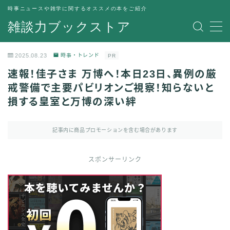
時事ニュースや雑学に関するオススメの本をご紹介
雑談力ブックストア
MENU
トップページ
2025.08.23
時事・トレンド
PR
プライバシーポリシー
速報！佳子さま 万博へ！本日23日、異例の厳
運営者情報
戒警備で主要パビリオンご視察！知らないと
損する皇室と万博の深い絆
記事内に商品プロモーションを含む場合があります
スポンサーリンク