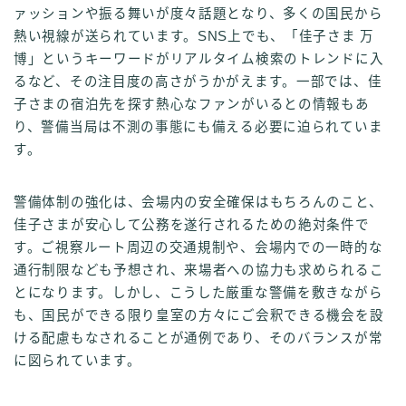
ァッションや振る舞いが度々話題となり、多くの国民から
熱い視線が送られています。SNS上でも、「佳子さま 万
博」というキーワードがリアルタイム検索のトレンドに入
るなど、その注目度の高さがうかがえます。一部では、佳
子さまの宿泊先を探す熱心なファンがいるとの情報もあ
り、警備当局は不測の事態にも備える必要に迫られていま
す。
警備体制の強化は、会場内の安全確保はもちろんのこと、
佳子さまが安心して公務を遂行されるための絶対条件で
す。ご視察ルート周辺の交通規制や、会場内での一時的な
通行制限なども予想され、来場者への協力も求められるこ
とになります。しかし、こうした厳重な警備を敷きながら
も、国民ができる限り皇室の方々にご会釈できる機会を設
ける配慮もなされることが通例であり、そのバランスが常
に図られています。