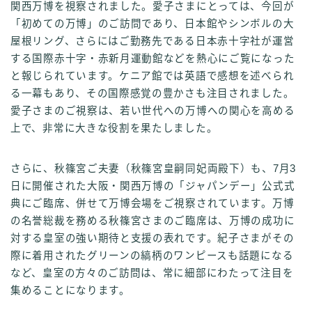
関西万博を視察されました。愛子さまにとっては、今回が
「初めての万博」のご訪問であり、日本館やシンボルの大
屋根リング、さらにはご勤務先である日本赤十字社が運営
する国際赤十字・赤新月運動館などを熱心にご覧になった
と報じられています。ケニア館では英語で感想を述べられ
る一幕もあり、その国際感覚の豊かさも注目されました。
愛子さまのご視察は、若い世代への万博への関心を高める
上で、非常に大きな役割を果たしました。
さらに、秋篠宮ご夫妻（秋篠宮皇嗣同妃両殿下）も、7月3
日に開催された大阪・関西万博の「ジャパンデー」公式式
典にご臨席、併せて万博会場をご視察されています。万博
の名誉総裁を務める秋篠宮さまのご臨席は、万博の成功に
対する皇室の強い期待と支援の表れです。紀子さまがその
際に着用されたグリーンの縞柄のワンピースも話題になる
など、皇室の方々のご訪問は、常に細部にわたって注目を
集めることになります。