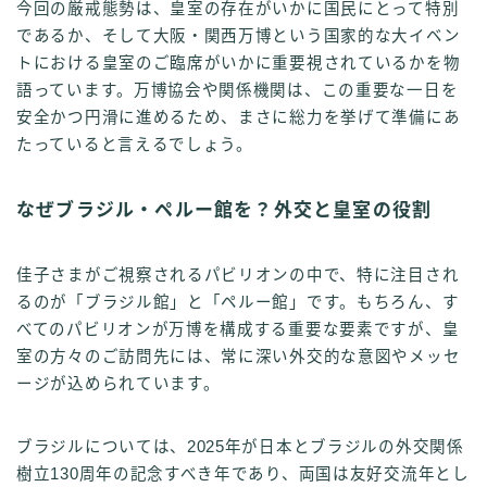
今回の厳戒態勢は、皇室の存在がいかに国民にとって特別
であるか、そして大阪・関西万博という国家的な大イベン
トにおける皇室のご臨席がいかに重要視されているかを物
語っています。万博協会や関係機関は、この重要な一日を
安全かつ円滑に進めるため、まさに総力を挙げて準備にあ
たっていると言えるでしょう。
なぜブラジル・ペルー館を？外交と皇室の役割
佳子さまがご視察されるパビリオンの中で、特に注目され
るのが「ブラジル館」と「ペルー館」です。もちろん、す
べてのパビリオンが万博を構成する重要な要素ですが、皇
室の方々のご訪問先には、常に深い外交的な意図やメッセ
ージが込められています。
ブラジルについては、2025年が日本とブラジルの外交関係
樹立130周年の記念すべき年であり、両国は友好交流年とし