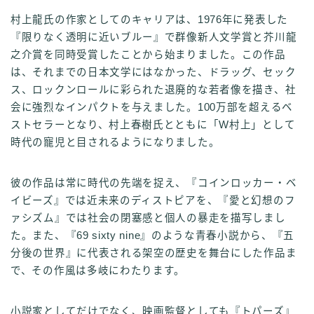
村上龍氏の作家としてのキャリアは、1976年に発表した
『限りなく透明に近いブルー』で群像新人文学賞と芥川龍
之介賞を同時受賞したことから始まりました。この作品
は、それまでの日本文学にはなかった、ドラッグ、セック
ス、ロックンロールに彩られた退廃的な若者像を描き、社
会に強烈なインパクトを与えました。100万部を超えるベ
ストセラーとなり、村上春樹氏とともに「W村上」として
時代の寵児と目されるようになりました。
彼の作品は常に時代の先端を捉え、『コインロッカー・ベ
イビーズ』では近未来のディストピアを、『愛と幻想のフ
ァシズム』では社会の閉塞感と個人の暴走を描写しまし
た。また、『69 sixty nine』のような青春小説から、『五
分後の世界』に代表される架空の歴史を舞台にした作品ま
で、その作風は多岐にわたります。
小説家としてだけでなく、映画監督としても『トパーズ』