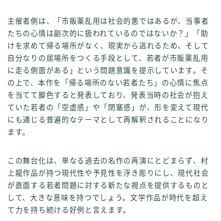
主催者側は、「市販薬乱用は社会的悪ではあるが、当事者
たちの心情は副次的に扱われているのではないか？」「助
けを求めて帰る場所がなく、現実から逃れるため、そして
自分なりの居場所をつくる手段として、若者が市販薬乱用
に走る側面がある」という問題意識を提示しています。そ
の上で、本作を「帰る場所のない若者たち」の心情に焦点
を当てて脚色すると発表しており、発表当時の社会が抱え
ていた若者の「空虚感」や「閉塞感」が、形を変えて現代
にも通じる普遍的なテーマとして再解釈されることになり
ます。
この舞台化は、単なる過去の名作の再演にとどまらず、村
上龍作品が持つ現代性や予見性を浮き彫りにし、現代社会
が直面する若者問題に対する新たな視点を提供するものと
して、大きな意味を持つでしょう。文学作品が時代を超え
て力を持ち続ける好例と言えます。