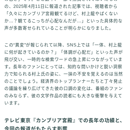
の、2025年4月11日に報道された記事では、視聴者から
「久々にカンブリア宮殿観てるけど、村上龍やばくない
か…？観てるこっちが心配なんだが…」といった具体的な
声が多数寄せられていることが明らかになりました。
この“異変”が報じられて以降、SNS上では「一体、村上龍
に何が起きているのか？」「体調が心配だ」といった声が
飛び交い、一時的な検索ワードの急上昇につながっていま
す。長年のファンにとっては、知的な問いかけと鋭い洞察
力で知られる村上氏の姿に、一抹の不安を覚えるのは当然
のことでしょう。経済界のトップランナーたちと丁々発止
の議論を繰り広げてきた彼の口調の変化は、番組のファン
のみならず、彼の文学作品の読者にも大きな衝撃を与えて
います。
テレビ東京『カンブリア宮殿』での長年の功績と、
今回の報道がもたらす影響