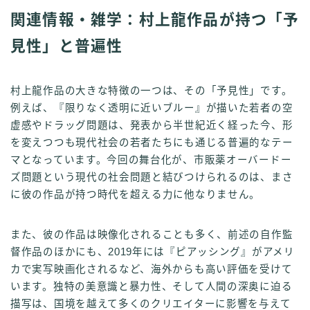
関連情報・雑学：村上龍作品が持つ「予
見性」と普遍性
村上龍作品の大きな特徴の一つは、その「予見性」です。
例えば、『限りなく透明に近いブルー』が描いた若者の空
虚感やドラッグ問題は、発表から半世紀近く経った今、形
を変えつつも現代社会の若者たちにも通じる普遍的なテー
マとなっています。今回の舞台化が、市販薬オーバードー
ズ問題という現代の社会問題と結びつけられるのは、まさ
に彼の作品が持つ時代を超える力に他なりません。
また、彼の作品は映像化されることも多く、前述の自作監
督作品のほかにも、2019年には『ピアッシング』がアメリ
カで実写映画化されるなど、海外からも高い評価を受けて
います。独特の美意識と暴力性、そして人間の深奥に迫る
描写は、国境を越えて多くのクリエイターに影響を与えて