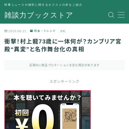
時事ニュースや雑学に関するオススメの本をご紹介
雑談力ブックストア
MENU
トップページ
2025.08.21
時事・トレンド
PR
プライバシーポリシー
衝撃！村上龍73歳に一体何が？カンブリア宮
運営者情報
殿“異変”と名作舞台化の真相
記事内に商品プロモーションを含む場合があります
スポンサーリンク