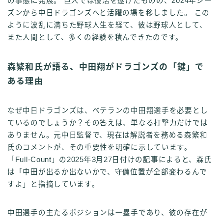
の事態に発展。 巨人では復活を遂げたものの、2024年シー
ズンから中日ドラゴンズへと活躍の場を移しました。 この
ように波乱に満ちた野球人生を経て、彼は野球人として、
また人間として、多くの経験を積んできたのです。
森繁和氏が語る、中田翔がドラゴンズの「鍵」で
ある理由
なぜ中日ドラゴンズは、ベテランの中田翔選手を必要とし
ているのでしょうか？その答えは、単なる打撃力だけでは
ありません。元中日監督で、現在は解説者を務める森繁和
氏のコメントが、その重要性を明確に示しています。
「Full-Count」の2025年3月27日付けの記事によると、森氏
は「中田が出るか出ないかで、守備位置が全部変わるんで
すよ」と指摘しています。
中田選手の主たるポジションは一塁手であり、彼の存在が