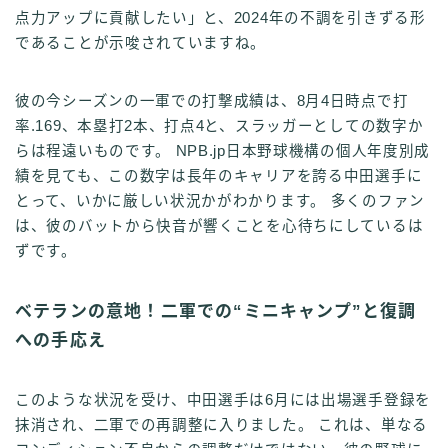
点力アップに貢献したい」と、2024年の不調を引きずる形
であることが示唆されていますね。
彼の今シーズンの一軍での打撃成績は、8月4日時点で打
率.169、本塁打2本、打点4と、スラッガーとしての数字か
らは程遠いものです。 NPB.jp日本野球機構の個人年度別成
績を見ても、この数字は長年のキャリアを誇る中田選手に
とって、いかに厳しい状況かがわかります。 多くのファン
は、彼のバットから快音が響くことを心待ちにしているは
ずです。
ベテランの意地！二軍での“ミニキャンプ”と復調
への手応え
このような状況を受け、中田選手は6月には出場選手登録を
抹消され、二軍での再調整に入りました。 これは、単なる