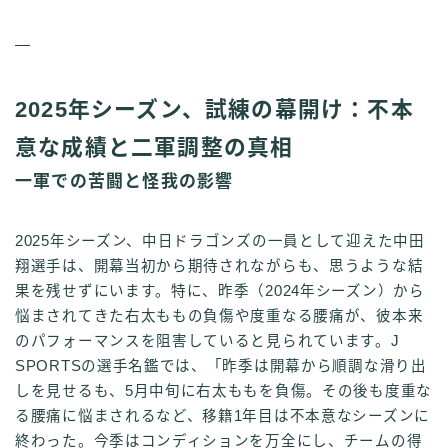
—
2025年シーズン、試練の幕開け：不本
意な成績と二軍調整の真相
一軍での苦闘と怪我の影響
2025年シーズン、中日ドラゴンズの一員として迎えた中田
翔選手は、開幕当初から期待されながらも、思うような結
果を残せずにいます。特に、昨季（2024年シーズン）から
悩まされてきた右太ももの負傷や度重なる腰痛が、彼本来
のパフォーマンスを阻害していると見られています。J
SPORTSの選手名鑑では、「昨季は開幕から順調な滑り出
しを見せるも、5月中旬に右太ももを負傷。その後も度重な
る腰痛に悩まされるなど、移籍1年目は不本意なシーズンに
終わった。今季はコンディションを万全にし、チームの得