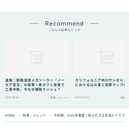
Recommend
こちらの記事もどうぞ
速報！釧路湿原メガソーラー「ノー
カリフォルニア州ロサンゼルス
モア宣言」の衝撃！希少ワシ営巣で
における山火事と犯罪マップの
工事中断、今なぜ開発ラッシュ？
2025.08.18
2025.01.21
時事・トレンド
時事・
HOME
時事・トレンド
中田翔、2025年激震！知られざる苦悩とドラゴ
＞
＞