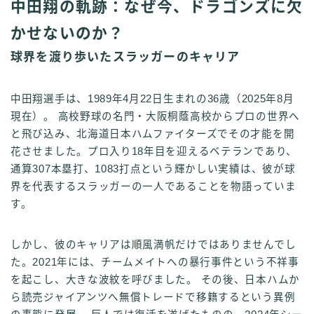
中田翔の軌跡：なぜ今、ドラゴンズに欠
かせないのか？
球界を渡り歩いたスラッガーのキャリア
中田翔選手は、1989年4月22日生まれの36歳（2025年8月
現在）。 高校野球の名門・大阪桐蔭高校からプロの世界へ
と飛び込み、北海道日本ハムファイターズでその才能を開
花させました。プロ入り18年目を迎えるベテランであり、
通算307本塁打、1083打点という輝かしい実績は、彼が球
界を代表するスラッガーの一人であることを物語っていま
す。
しかし、彼のキャリアは順風満帆だけではありませんでし
た。2021年には、チームメイトへの暴行事件という不祥事
を起こし、大きな波紋を呼びました。 その後、日本ハムか
ら読売ジャイアンツへ無償トレードで移籍するという異例