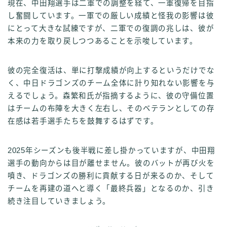
現在、中田翔選手は二軍での調整を経て、一軍復帰を目指
し奮闘しています。一軍での厳しい成績と怪我の影響は彼
にとって大きな試練ですが、二軍での復調の兆しは、彼が
本来の力を取り戻しつつあることを示唆しています。
彼の完全復活は、単に打撃成績が向上するというだけでな
く、中日ドラゴンズのチーム全体に計り知れない影響を与
えるでしょう。森繁和氏が指摘するように、彼の守備位置
はチームの布陣を大きく左右し、そのベテランとしての存
在感は若手選手たちを鼓舞するはずです。
2025年シーズンも後半戦に差し掛かっていますが、中田翔
選手の動向からは目が離せません。彼のバットが再び火を
噴き、ドラゴンズの勝利に貢献する日が来るのか、そして
チームを再建の道へと導く「最終兵器」となるのか、引き
続き注目していきましょう。