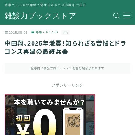
時事ニュースや雑学に関するオススメの本をご紹介
雑談力ブックストア
MENU
トップページ
2025.08.05
時事・トレンド
PR
プライバシーポリシー
中田翔、2025年激震！知られざる苦悩とドラ
運営者情報
ゴンズ再建の最終兵器
記事内に商品プロモーションを含む場合があります
スポンサーリンク