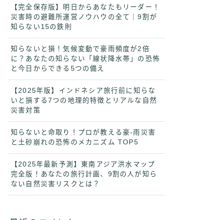
【完全保存版】明日からあなたもリーダー！
災害時の避難所運営ノウハウの全て｜9割が
知らない15の鉄則
知らないと損！気候変動で豪雨頻度が2倍
に？あなたの知らない「線状降水帯」の恐怖
と今日からできる5つの備え
【2025年版】インドネシア旅行前に知らな
いと損する7つの地理的特徴とリアルな自然
災害対策
知らないと命取り！プロが教える豪-雨災害
と土砂崩れの恐怖のメカニズム TOP5
【2025年最新予測】東南アジア洪水マップ
完全版！あなたの旅行計画、9割の人が知ら
ない自然災害リスクとは？