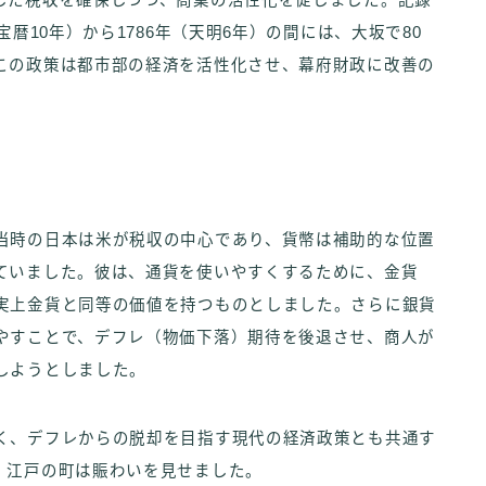
した税収を確保しつつ、商業の活性化を促しました。記録
暦10年）から1786年（天明6年）の間には、大坂で80
この政策は都市部の経済を活性化させ、幕府財政に改善の
当時の日本は米が税収の中心であり、貨幣は補助的な位置
ていました。彼は、通貨を使いやすくするために、金貨
実上金貨と同等の価値を持つものとしました。さらに銀貨
やすことで、デフレ（物価下落）期待を後退させ、商人が
しようとしました。
く、デフレからの脱却を目指す現代の経済政策とも共通す
、江戸の町は賑わいを見せました。