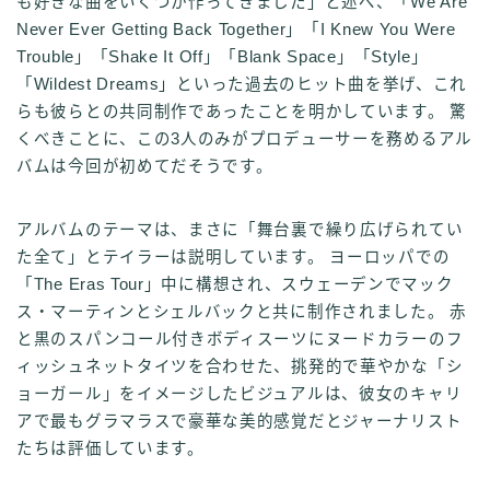
も好きな曲をいくつか作ってきました」と述べ、「We Are
Never Ever Getting Back Together」「I Knew You Were
Trouble」「Shake It Off」「Blank Space」「Style」
「Wildest Dreams」といった過去のヒット曲を挙げ、これ
らも彼らとの共同制作であったことを明かしています。 驚
くべきことに、この3人のみがプロデューサーを務めるアル
バムは今回が初めてだそうです。
アルバムのテーマは、まさに「舞台裏で繰り広げられてい
た全て」とテイラーは説明しています。 ヨーロッパでの
「The Eras Tour」中に構想され、スウェーデンでマック
ス・マーティンとシェルバックと共に制作されました。 赤
と黒のスパンコール付きボディスーツにヌードカラーのフ
ィッシュネットタイツを合わせた、挑発的で華やかな「シ
ョーガール」をイメージしたビジュアルは、彼女のキャリ
アで最もグラマラスで豪華な美的感覚だとジャーナリスト
たちは評価しています。