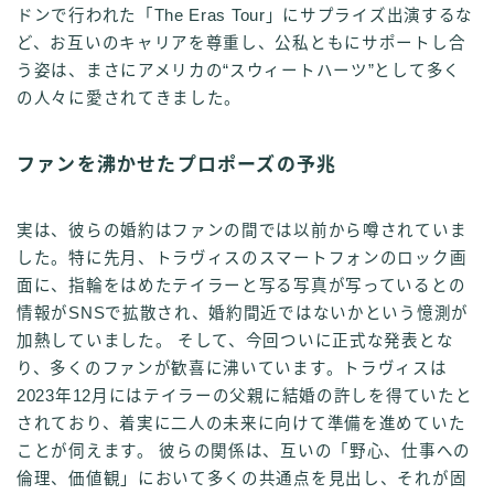
ドンで行われた「The Eras Tour」にサプライズ出演するな
ど、お互いのキャリアを尊重し、公私ともにサポートし合
う姿は、まさにアメリカの“スウィートハーツ”として多く
の人々に愛されてきました。
ファンを沸かせたプロポーズの予兆
実は、彼らの婚約はファンの間では以前から噂されていま
した。特に先月、トラヴィスのスマートフォンのロック画
面に、指輪をはめたテイラーと写る写真が写っているとの
情報がSNSで拡散され、婚約間近ではないかという憶測が
加熱していました。 そして、今回ついに正式な発表とな
り、多くのファンが歓喜に沸いています。トラヴィスは
2023年12月にはテイラーの父親に結婚の許しを得ていたと
されており、着実に二人の未来に向けて準備を進めていた
ことが伺えます。 彼らの関係は、互いの「野心、仕事への
倫理、価値観」において多くの共通点を見出し、それが固