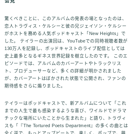
会見
驚くべきことに、このアルバムの発表の場となったのは、
恋人トラヴィス・ケルシーと彼の兄ジェイソン・ケルシー
がホストを務める人気ポッドキャスト「New Heights」で
した。 テイラーの出演回は、YouTubeでの同時視聴者数が
130万人を記録し、ポッドキャストのライブ配信としては
史上最多となるギネス世界記録を樹立したのです。 このエ
ピソードでは、アルバムのカバーアートやトラックリス
ト、プロデューサーなど、多くの詳細が明かされました
が、カバーアートはぼかされた状態で公開され、ファンの
期待感をさらに煽りました。
テイラーはポッドキャストで、新アルバムについて「これ
までの人生で最も感染するような喜び、ワイルドでドラマ
チックな場所にいたことから生まれた」と語り、トラヴィ
スも「『The Tortured Poets Department』の多くの曲とは
全く逆で、もっとアップビートで、楽しく、ポップで、興