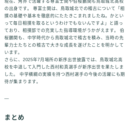
現在、角界で活躍する尊富士関や伯桜鵬関も鳥取城北高校
の出身です。 尊富士関は、鳥取城北での稽古について「相
撲の基礎や基本を徹底的にたたきこまれましたね。かとい
って毎日相撲を取るというわけでもないんですよ」と語っ
ており、相撲部での充実した指導環境がうかがえます。 伯
桜鵬関も、中学時代から鳥取城北で稽古を積み、当時の先
輩力士たちとの稽古で大きな成長を遂げたことを明かして
います。
さらに、2025年7月場所の新序出世披露では、鳥取城北高
校を中退して入門した西村和真選手が新序出世を果たしま
した。 中学横綱の実績を持つ西村選手の今後の活躍にも期
待が集まります。
—
まとめ