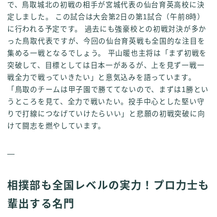
で、鳥取城北の初戦の相手が宮城代表の仙台育英高校に決
定しました。 この試合は大会第2日の第1試合（午前8時）
に行われる予定です。 過去にも強豪校との初戦対決が多か
った鳥取代表ですが、今回の仙台育英戦も全国的な注目を
集める一戦となるでしょう。 平山暖也主将は「まず初戦を
突破して、目標としては日本一があるが、上を見ず一戦一
戦全力で戦っていきたい」と意気込みを語っています。
「鳥取のチームは甲子園で勝ててないので、まずは1勝とい
うところを見て、全力で戦いたい。投手中心とした堅い守
りで打線につなげていけたらいい」と悲願の初戦突破に向
けて闘志を燃やしています。
—
相撲部も全国レベルの実力！プロ力士も
輩出する名門