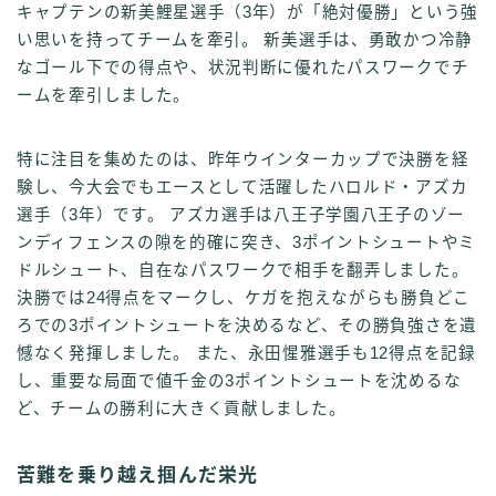
キャプテンの新美鯉星選手（3年）が「絶対優勝」という強
い思いを持ってチームを牽引。 新美選手は、勇敢かつ冷静
なゴール下での得点や、状況判断に優れたパスワークでチ
ームを牽引しました。
特に注目を集めたのは、昨年ウインターカップで決勝を経
験し、今大会でもエースとして活躍したハロルド・アズカ
選手（3年）です。 アズカ選手は八王子学園八王子のゾー
ンディフェンスの隙を的確に突き、3ポイントシュートやミ
ドルシュート、自在なパスワークで相手を翻弄しました。
決勝では24得点をマークし、ケガを抱えながらも勝負どこ
ろでの3ポイントシュートを決めるなど、その勝負強さを遺
憾なく発揮しました。 また、永田惺雅選手も12得点を記録
し、重要な局面で値千金の3ポイントシュートを沈めるな
ど、チームの勝利に大きく貢献しました。
苦難を乗り越え掴んだ栄光