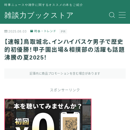
時事ニュースや雑学に関するオススメの本をご紹介
雑談力ブックストア
MENU
トップページ
2025.08.03
時事・トレンド
PR
プライバシーポリシー
【速報】鳥取城北、インハイバスケ男子で歴史
運営者情報
的初優勝！甲子園出場＆相撲部の活躍も話題
沸騰の夏2025！
記事内に商品プロモーションを含む場合があります
スポンサーリンク