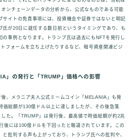
なのか、それともハッキングによるものなのかは、当初は
、オンチェーンデータの分析から、公式なものである可能
ブサイトの免責事項には、投資機会や証券ではないと明記
プ氏が20日に就任する数日前というタイミングであり、も
初の事例となります。トランプ氏は過去にもNFTを発行し
うDeFiプラットフォームを立ち上げたりするなど、暗号資産関連ビジ
IA」の発行と「TRUMP」価格への影響
後、メラニア夫人公式ミームコイン「MELANIA」も発
で時価総額が130億ドル以上に達しましたが、その後急落
ました。「TRUMP」は発行後、最高値で時価総額が約2兆
発行後には100億ドルを下回ったと報道されています。この
」と批判する声も上がっており、トランプ氏への批判や、