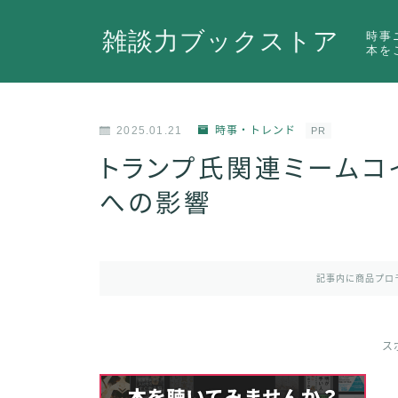
雑談力ブックストア
時事
本を
2025.01.21
時事・トレンド
PR
トランプ氏関連ミームコイ
への影響
記事内に商品プロ
ス