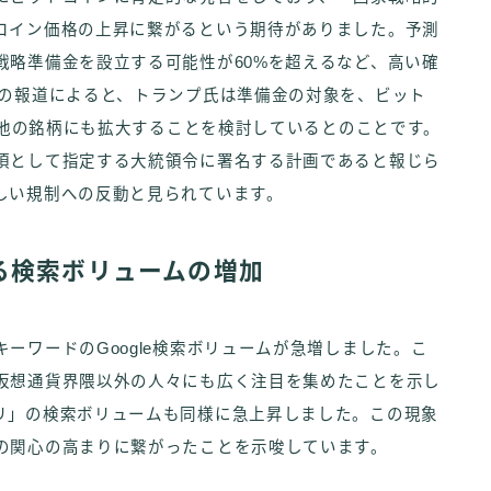
コイン価格の上昇に繋がるという期待がありました。予測
戦略準備金を設立する可能性が60%を超えるなど、高い確
紙の報道によると、トランプ氏は準備金の対象を、ビット
どの他の銘柄にも拡大することを検討しているとのことです。
項として指定する大統領令に署名する計画であると報じら
しい規制への反動と見られています。
る検索ボリュームの増加
ーワードのGoogle検索ボリュームが急増しました。こ
仮想通貨界隈以外の人々にも広く注目を集めたことを示し
リ」の検索ボリュームも同様に急上昇しました。この現象
の関心の高まりに繋がったことを示唆しています。