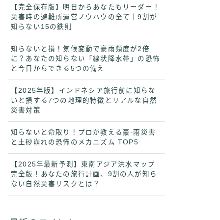
【完全保存版】明日からあなたもリーダー！
災害時の避難所運営ノウハウの全て｜9割が
知らない15の鉄則
知らないと損！気候変動で豪雨頻度が2倍
に？あなたの知らない「線状降水帯」の恐怖
と今日からできる5つの備え
【2025年版】インドネシア旅行前に知らな
いと損する7つの地理的特徴とリアルな自然
災害対策
知らないと命取り！プロが教える豪-雨災害
と土砂崩れの恐怖のメカニズム TOP5
【2025年最新予測】東南アジア洪水マップ
完全版！あなたの旅行計画、9割の人が知ら
ない自然災害リスクとは？