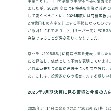
事業**です。コロナ禍後の半導体市場の活況
ましたが、2023年度には有機基板事業が減速
して驚くべきことに、2024年度には有機基板事
278億円もの赤字を計上する事態になったので
が原因とされており、汎用サーバー向けFCBG
急務であることが浮き彫りになりました。
京セラは2025年5月に構造改革を発表しまし
だと評価し、依然として不満を表明しています
と谷本秀夫社長の取締役選任に反対票を投じ、
た。これは、投資家からの経営に対する厳しい
2025年3月期決算に見る苦境と今後の方
2025年5月14日に発表された**2025年3月