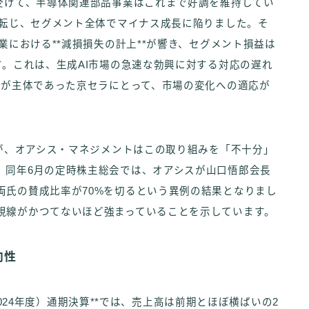
を受けて、半導体関連部品事業はこれまで好調を維持してい
に転じ、セグメント全体でマイナス成長に陥りました。そ
業における**減損損失の計上**が響き、セグメント損益は
す。これは、生成AI市場の急速な勃興に対する対応の遅れ
Aが主体であった京セラにとって、市場の変化への適応が
たが、オアシス・マネジメントはこの取り組みを「不十分」
。同年6月の定時株主総会では、オアシスが山口悟郎会長
両氏の賛成比率が70%を切るという異例の結果となりまし
視線がかつてないほど強まっていることを示しています。
向性
期（2024年度）通期決算**では、売上高は前期とほぼ横ばいの2