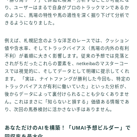
り、ユーザーはまるで自身がプロのトラックマンであるか
のように、馬場の特性や馬の適性を深く掘り下げて分析で
きるようになりました。
例えば、札幌記念のような洋芝のレースでは、クッション
値や含水率、そしてトラックバイアス（馬場の内外の有利
不利）が着順に大きく影響します。従来の予想では見落と
されがちだったこれらの要素を、netkeibaのマスターコー
スでは視覚的に、そしてデータとして明確に提示してくれ
ます。 「実は、ナイトファングが勝利した今回も、特定の
トラックバイアスが有利に働いていた」といった分析が、
後からデータによって裏付けられることも少なくありませ
ん。これはまさに「知らないと損する」価値ある情報であ
り、次回の馬券検討に活かさない手はありません。
あなただけのAIを構築！「UMAI予想ビルダー」で
回収率を最大化