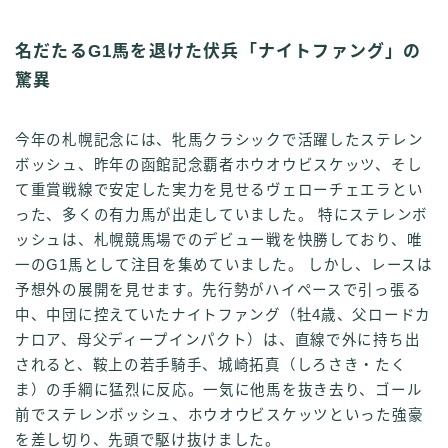
名だたるG1馬を退けた伏兵「ナイトファング」の
驚異
今年の札幌記念には、牝馬クラシックで活躍したステレン
ボッシュ、昨年の函館記念覇者ホウオウビスケッツ、そし
て重賞戦線で安定した実力を見せるヴェローチェエラとい
った、多くの有力馬が出走していました。 特にステレンボ
ッシュは、札幌競馬場でのデビュー戦を快勝しており、唯
一のG1馬として注目を集めていました。 しかし、レースは
予想外の展開を見せます。先行勢がハイペースで引っ張る
中、中団に控えていたナイトファング（牡4歳、父ロードカ
ナロア、母父ディープインパクト）は、直線で外に持ち出
されると、鞍上の若手騎手、城崎拓真（しろさき・たく
ま）の手綱に猛烈に反応。一気に他馬を抜き去り、ゴール
前でステレンボッシュ、ホウオウビスケッツといった強豪
を差し切り、先頭で駆け抜けました。