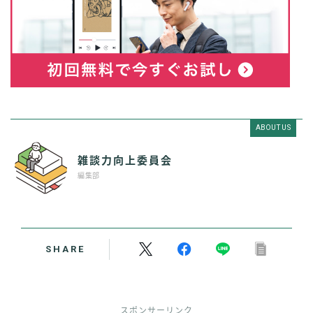
ABOUT US
雑談力向上委員会
編集部
SHARE
スポンサーリンク