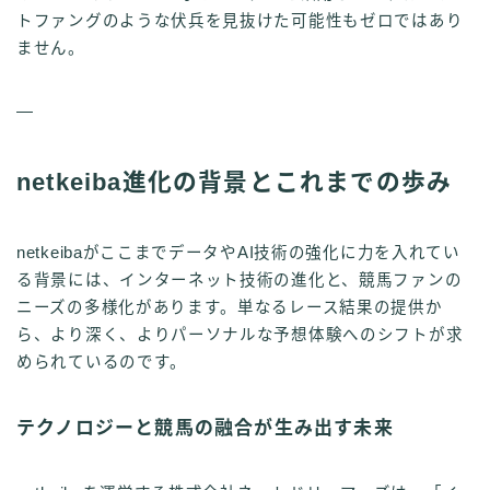
トファングのような伏兵を見抜けた可能性もゼロではあり
ません。
—
netkeiba進化の背景とこれまでの歩み
netkeibaがここまでデータやAI技術の強化に力を入れてい
る背景には、インターネット技術の進化と、競馬ファンの
ニーズの多様化があります。単なるレース結果の提供か
ら、より深く、よりパーソナルな予想体験へのシフトが求
められているのです。
テクノロジーと競馬の融合が生み出す未来