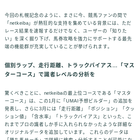
今回の札幌記念のように、まさに今、競馬ファンの間で
「netkeiba」が熱狂的な支持を集めている背景には、ただ
レース結果を速報するだけでなく、ユーザーの「知りた
い」を深く掘り下げ、馬券攻略を強力にサポートする最先
端の機能群が充実していることが挙げられます。
個別ラップ、走行距離、トラックバイアス…「マス
ターコース」で識者レベルの分析を
驚くべきことに、netkeibaの最上位コースである「マスタ
ーコース」は、この1月に「UMAI予想ビルダー」の追加を
発表し、さらに3月には「走行距離」「ポジション」「クッ
ション値」「含水率」「トラックバイアス」といった、こ
れまでプロの識者しか手に入れられなかったような詳細な
オリジナルデータを追加しています。 これらのデータは
「勝ち馬サーチ」で詳細に検索・分析することが可能にな